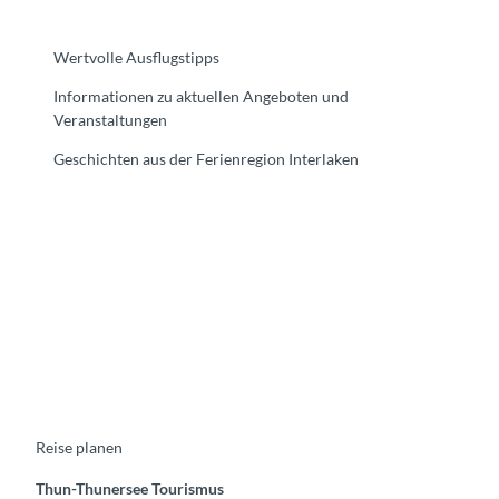
Wertvolle Ausflugstipps
Informationen zu aktuellen Angeboten und
Veranstaltungen
Geschichten aus der Ferienregion Interlaken
F
Y
I
t
L
a
o
n
i
i
c
u
s
k
n
e
t
t
t
k
b
u
a
o
e
o
b
g
k
d
o
e
r
I
k
a
n
m
Reise planen
Thun-Thunersee Tourismus