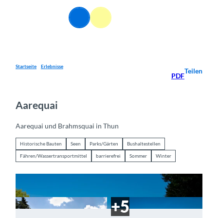
Z
u
DE
Webcams
Informationen
Suche
Menü
m
I
n
h
a
Startseite
Erlebnisse
Teilen
PDF
l
t
Aarequai
Aarequai und Brahmsquai in Thun
Historische Bauten
Seen
Parks/Gärten
Bushaltestellen
Fähren/Wassertransportmittel
barrierefrei
Sommer
Winter