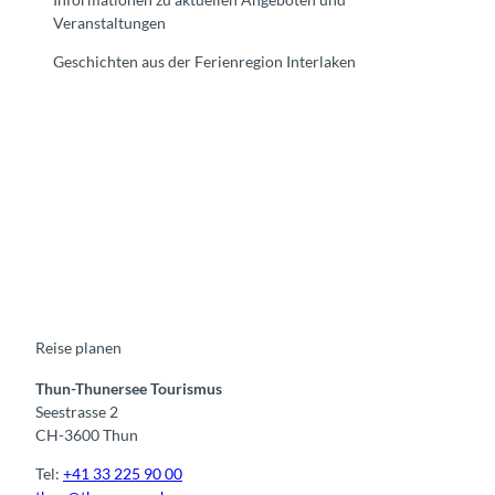
Veranstaltungen
Geschichten aus der Ferienregion Interlaken
F
Y
I
t
L
a
o
n
i
i
c
u
s
k
n
e
t
t
t
k
b
u
a
o
e
o
b
g
k
d
o
e
r
I
k
a
n
m
Reise planen
Thun-Thunersee Tourismus
Seestrasse 2
CH-3600 Thun
Tel:
+41 33 225 90 00