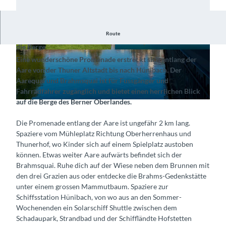
Route
Spaziere entlang des Aarequais mit Aussicht auf die Aare und
die Berge
© Interlaken Tourismus, Thun-Thunersee Touri
© Interlaken Tourimsus (Mike Kaufmann), Interl
Eine wunderschöne Promenade erstreckt sich entlang der
smus |
CC-BY-SA
aken Tourismus |
CC-BY-SA
Aare von der Thuner Altstadt bis nach Hünibach. Der
Aarequai und Brahmsquai ist für Fussgänger und
Fahrradfahrer zugänglich und bietet einen herrlichen Blick
auf die Berge des Berner Oberlandes.
© Interlaken Tourimsus (Mike Kaufmann), Interlaken Tourismus |
CC-BY-SA
Die Promenade entlang der Aare ist ungefähr 2 km lang.
Spaziere vom Mühleplatz Richtung Oberherrenhaus und
Thunerhof, wo Kinder sich auf einem Spielplatz austoben
können. Etwas weiter Aare aufwärts befindet sich der
Brahmsquai. Ruhe dich auf der Wiese neben dem Brunnen mit
den drei Grazien aus oder entdecke die Brahms-Gedenkstätte
unter einem grossen Mammutbaum. Spaziere zur
Schiffsstation Hünibach, von wo aus an den Sommer-
Wochenenden ein Solarschiff Shuttle zwischen dem
Schadaupark, Strandbad und der Schiffländte Hofstetten