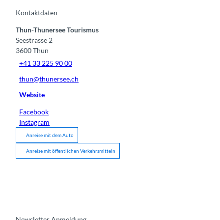
Kontaktdaten
Thun-Thunersee Tourismus
Seestrasse 2
3600
Thun
+41 33 225 90 00
thun@thunersee.ch
Website
Facebook
Instagram
Anreise mit dem Auto
Anreise mit öffentlichen Verkehrsmitteln
Newsletter Anmeldung