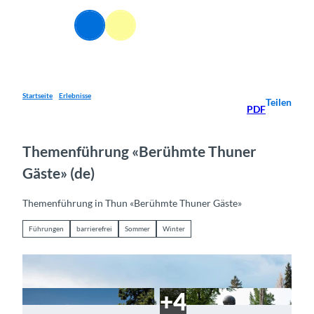
Z
u
Webcams
Informationen
Suche
Menü
m
I
n
h
a
Startseite
Erlebnisse
Teilen
PDF
l
t
Themenführung «Berühmte Thuner
Gäste» (de)
Themenführung in Thun «Berühmte Thuner Gäste»
Führungen
barrierefrei
Sommer
Winter