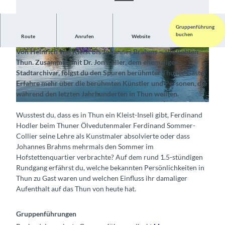
Gruppenführung
buchen
Route
Anrufen
Website
Begib dich auf die Spuren bekannter Persönlichkeiten
Von Heinrich von Kleist bis Johannes Brahms – alle liebten
© Thun-Thunersee Tourismus, Interlaken Touri
© Thun-Thunersee Tourismus, Interlaken Touri
Thun. Zusammen mit Dr. Jon Keller, dem ehemaligen
smus |
CC-BY-SA
smus |
CC-BY-SA
Stadtarchivar, folgst du den Spuren berühmter Thuner Gäste.
Erfahre mehr über die berühmten Künstler und Personen, die
während den letzten Jahrhunderten in Thun weilten.
© Thun-Thunersee Tourismus, Interlaken Tourismus |
CC-BY-SA
Wusstest du, dass es in Thun ein Kleist-Inseli gibt, Ferdinand
Hodler beim Thuner Ölvedutenmaler Ferdinand Sommer-
Collier seine Lehre als Kunstmaler absolvierte oder dass
Johannes Brahms mehrmals den Sommer im
Hofstettenquartier verbrachte? Auf dem rund 1.5-stündigen
Rundgang erfährst du, welche bekannten Persönlichkeiten in
Thun zu Gast waren und welchen Einfluss ihr damaliger
Aufenthalt auf das Thun von heute hat.
Gruppenführungen