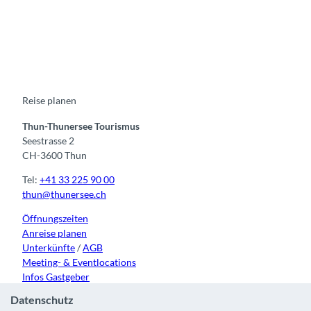
F
Y
I
t
L
a
o
n
i
i
c
u
s
k
n
e
t
t
t
k
b
u
a
o
e
o
b
g
k
d
o
e
r
I
k
a
n
m
Reise planen
Thun-Thunersee Tourismus
Seestrasse 2
CH-3600 Thun
Tel:
+41 33 225 90 00
thun@thunersee.ch
Öffnungszeiten
Anreise planen
Unterkünfte
/
AGB
Meeting- & Eventlocations
Infos Gastgeber
Datenschutz