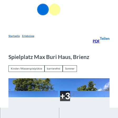
Z
u
DE
Webcams
Informationen
Suche
Menü
m
I
n
h
a
Startseite
Erlebnisse
Teilen
PDF
l
t
Spielplatz Max Buri Haus, Brienz
Kinder-/Wasserspielplätze
barrierefrei
Sommer