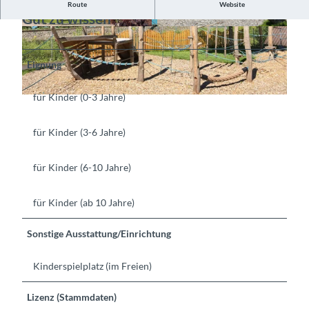
Route
Website
Gut zu wissen
©
CC-BY-SA
©
CC-BY-SA
Eignung
für Kinder (0-3 Jahre)
©
CC-BY-SA
für Kinder (3-6 Jahre)
für Kinder (6-10 Jahre)
für Kinder (ab 10 Jahre)
Sonstige Ausstattung/Einrichtung
Kinderspielplatz (im Freien)
Lizenz (Stammdaten)