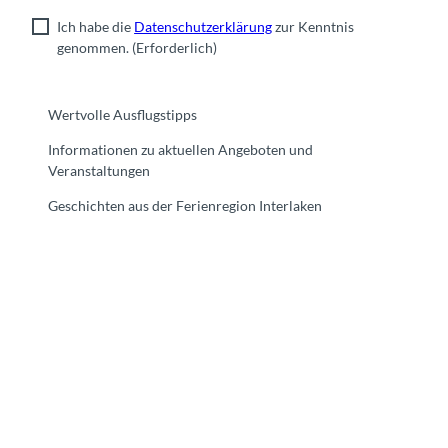
Ich habe die
Datenschutzerklärung
zur Kenntnis
genommen.
(Erforderlich)
Wertvolle Ausflugstipps
Informationen zu aktuellen Angeboten und
Veranstaltungen
Geschichten aus der Ferienregion Interlaken
F
Y
I
t
L
a
o
n
i
i
c
u
s
k
n
e
t
t
t
k
b
u
a
o
e
o
b
g
k
d
o
e
r
I