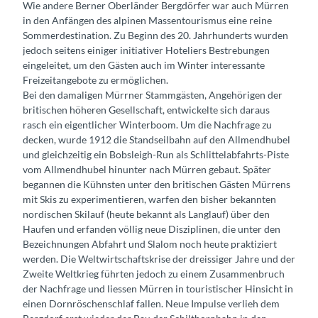
Wie andere Berner Oberländer Bergdörfer war auch Mürren
in den Anfängen des alpinen Massentourismus eine reine
Sommerdestination. Zu Beginn des 20. Jahrhunderts wurden
jedoch seitens einiger initiativer Hoteliers Bestrebungen
eingeleitet, um den Gästen auch im Winter interessante
Freizeitangebote zu ermöglichen.
Bei den damaligen Mürrner Stammgästen, Angehörigen der
britischen höheren Gesellschaft, entwickelte sich daraus
rasch ein eigentlicher Winterboom. Um die Nachfrage zu
decken, wurde 1912 die Standseilbahn auf den Allmendhubel
und gleichzeitig ein Bobsleigh-Run als Schlittelabfahrts-Piste
vom Allmendhubel hinunter nach Mürren gebaut. Später
begannen die Kühnsten unter den britischen Gästen Mürrens
mit Skis zu experimentieren, warfen den bisher bekannten
nordischen Skilauf (heute bekannt als Langlauf) über den
Haufen und erfanden völlig neue Disziplinen, die unter den
Bezeichnungen Abfahrt und Slalom noch heute praktiziert
werden. Die Weltwirtschaftskrise der dreissiger Jahre und der
Zweite Weltkrieg führten jedoch zu einem Zusammenbruch
der Nachfrage und liessen Mürren in touristischer Hinsicht in
einen Dornröschenschlaf fallen. Neue Impulse verlieh dem