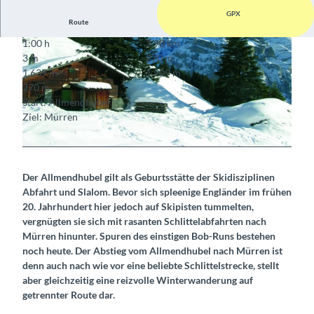
GPX
Route
1:00 h
2,90 km
3 m
270 m
1.639 m
1.909 m
270 m
Start: Allmendhubel
Ziel: Mürren
© Berner Wanderwege
© Berner Wanderwege
Der Allmendhubel gilt als Geburtsstätte der Skidisziplinen
Abfahrt und Slalom. Bevor sich spleenige Engländer im frühen
20. Jahrhundert hier jedoch auf Skipisten tummelten,
vergnügten sie sich mit rasanten Schlittelabfahrten nach
Mürren hinunter. Spuren des einstigen Bob-Runs bestehen
noch heute. Der Abstieg vom Allmendhubel nach Mürren ist
denn auch nach wie vor eine beliebte Schlittelstrecke, stellt
aber gleichzeitig eine reizvolle Winterwanderung auf
getrennter Route dar.