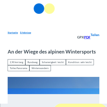
Z
u
DE
Webcams
Informationen
Suche
Menü
m
I
n
h
a
Startseite
Erlebnisse
Teilen
GPX
PDF
l
t
An der Wiege des alpinen Wintersports
2,90 km lang
Rundweg
Schwierigkeit: leicht
Kondition: sehr leicht
Tolles Panorama
Winterwandern