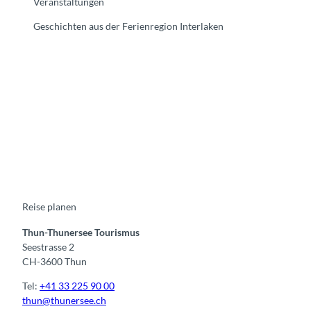
Veranstaltungen
Geschichten aus der Ferienregion Interlaken
F
Y
I
t
L
a
o
n
i
i
c
u
s
k
n
e
t
t
t
k
b
u
a
o
e
o
b
g
k
d
o
e
r
I
k
a
n
m
Reise planen
Thun-Thunersee Tourismus
Seestrasse 2
CH-3600 Thun
Tel:
+41 33 225 90 00
thun@thunersee.ch