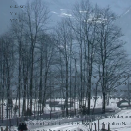
6,85 km
9 m
914 m
 Lauterbrunnental nur kurz. Wenig mehr als eine Stunde scheint 
nscheindauer hier aber doch deutlich länger sein als im Flachl
vorliegende Winterwanderung lässt sich so planen, dass die kna
ie Wanderung im Dezember oder Januar in Angriff genommen, 
erden.
sse entlang zum Hotel Schützen. Der Staubbach ist im Winter nur
ch zerstiebt. Dennoch führt das stete Fliessen in sehr kalten Näc
nter der Einwirkung der Sonne stürzen diese tagsüber mit