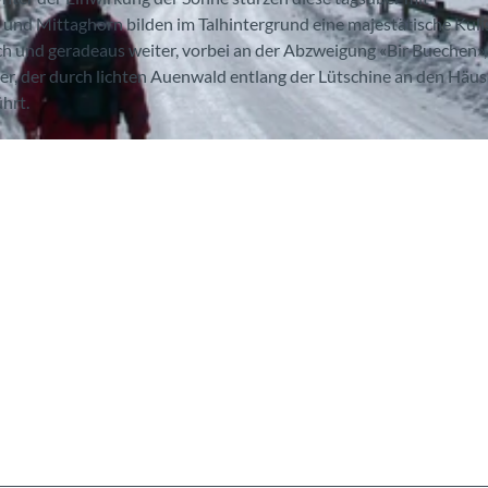
 und Mittaghorn bilden im Talhintergrund eine majestätische Kuli
h und geradeaus weiter, vorbei an der Abzweigung «Bir Buechen»,
ber, der durch lichten Auenwald entlang der Lütschine an den Häu
hrt.