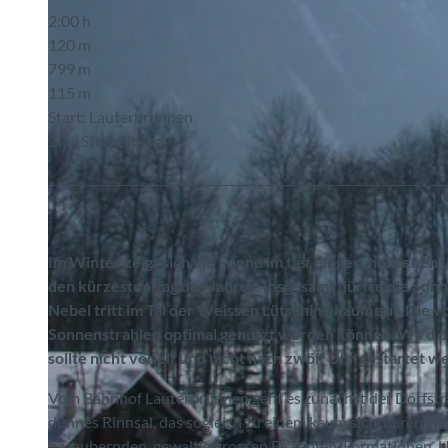
2:00 h
120 m
799 m
115 m
Start: Lauterbrunnen
Ziel: Stechelberg
Im Winter zeigt sich die Sonne im tief eingeschnittenen
den kürzesten Tag des Jahres. Insgesamt dürfte die Sonne
Nebel tritt im Tal der Weissen Lütschine kaum auf. Die 
Sonnenstrahlen optimal genutzt werden können. Wird d
sollte nicht vor elf und nicht nach zwölf Uhr gestartet w
Vom Bahnhof Lauterbrunnen geht es zunächst der Dorfstra
dünnes Rinnsal, das sogleich zu einem kaum sichtbaren Hau
bezaubernden, gewaltig grossen Eiszapfen-Formationen. U