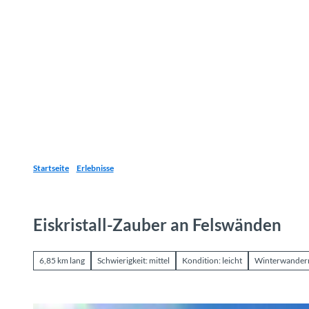
Z
u
Reiseziele
Erlebnisse
Planen
Webca
I
m
I
n
h
a
l
t
Startseite
Erlebnisse
Eiskristall-Zauber an Felswänden
6,85 km lang
Schwierigkeit: mittel
Kondition: leicht
Winterwander