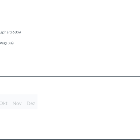
sphalt (68%)
Weg (3%)
Okt
Nov
Dez