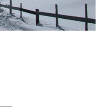
sse. Der
 zur
sern von