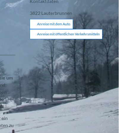
Kontaktdaten
3822
Lauterbrunnen
Anreise mit dem Auto
Anreise mit öffentlichen Verkehrsmitteln
sie um
and:
ppen
so
 ein
hten zu