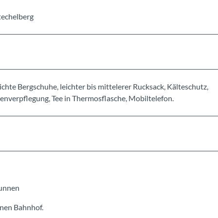
techelberg
hte Bergschuhe, leichter bis mittelerer Rucksack, Kälteschutz,
nverpflegung, Tee in Thermosflasche, Mobiltelefon.
runnen
nnen Bahnhof.