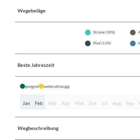
Wegebeläge
Strasse (18%)
A
Pfad (11%)
Beste Jahreszeit
geeignet
wetterabhängig
Jan
Feb
Mär
Apr
Mai
Jun
Jul
Aug
Sep
Wegbeschreibung