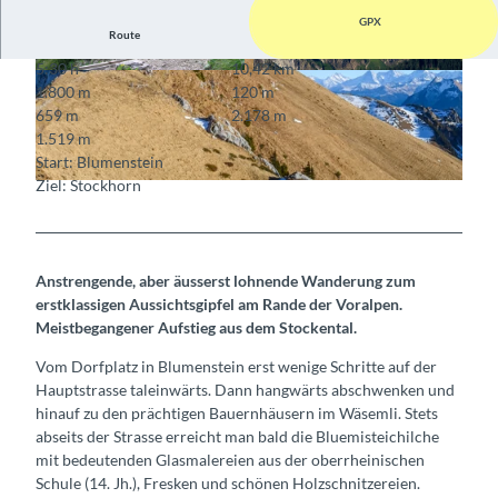
GPX
Route
5:30 h
10,42 km
© Berner Wanderwege, Berner Wanderwege
© Berner Wanderwege
1.800 m
120 m
659 m
2.178 m
1.519 m
Start: Blumenstein
Ziel: Stockhorn
© Bernd Jung, Berner Wanderwege
Anstrengende, aber äusserst lohnende Wanderung zum
erstklassigen Aussichtsgipfel am Rande der Voralpen.
Meistbegangener Aufstieg aus dem Stockental.
Vom Dorfplatz in Blumenstein erst wenige Schritte auf der
Hauptstrasse taleinwärts. Dann hangwärts abschwenken und
hinauf zu den prächtigen Bauernhäusern im Wäsemli. Stets
abseits der Strasse erreicht man bald die Bluemisteichilche
mit bedeutenden Glasmalereien aus der oberrheinischen
Schule (14. Jh.), Fresken und schönen Holzschnitzereien.