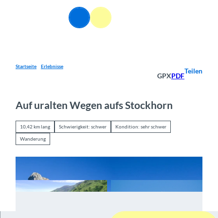
Z
u
DE
Webcams
Informationen
Suche
Menü
m
I
n
h
a
Startseite
Erlebnisse
Teilen
GPX
PDF
l
t
Auf uralten Wegen aufs Stockhorn
10,42 km lang
Schwierigkeit: schwer
Kondition: sehr schwer
Wanderung