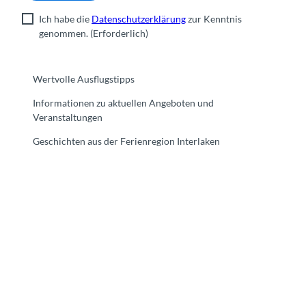
Ich habe die
Datenschutzerklärung
zur Kenntnis
genommen.
(Erforderlich)
Wertvolle Ausflugstipps
Informationen zu aktuellen Angeboten und
Veranstaltungen
Geschichten aus der Ferienregion Interlaken
F
Y
I
t
L
a
o
n
i
i
c
u
s
k
n
e
t
t
t
k
b
u
a
o
e
o
b
g
k
d
o
e
r
I