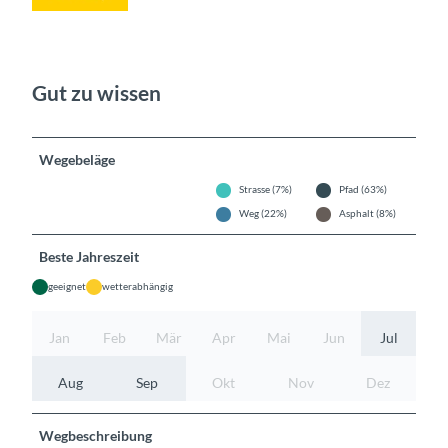
Gut zu wissen
Wegebeläge
Strasse (7%)
Pfad (63%)
Weg (22%)
Asphalt (8%)
Beste Jahreszeit
geeignet
wetterabhängig
Jan
Feb
Mär
Apr
Mai
Jun
Jul
Aug
Sep
Okt
Nov
Dez
Wegbeschreibung