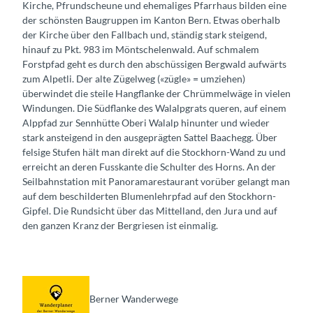
Kirche, Pfrundscheune und ehemaliges Pfarrhaus bilden eine
der schönsten Baugruppen im Kanton Bern. Etwas oberhalb
der Kirche über den Fallbach und, ständig stark steigend,
hinauf zu Pkt. 983 im Möntschelenwald. Auf schmalem
Forstpfad geht es durch den abschüssigen Bergwald aufwärts
zum Alpetli. Der alte Zügelweg («zügle» = umziehen)
überwindet die steile Hangflanke der Chrümmelwäge in vielen
Windungen. Die Südflanke des Walalpgrats queren, auf einem
Alppfad zur Sennhütte Oberi Walalp hinunter und wieder
stark ansteigend in den ausgeprägten Sattel Baachegg. Über
felsige Stufen hält man direkt auf die Stockhorn-Wand zu und
erreicht an deren Fusskante die Schulter des Horns. An der
Seilbahnstation mit Panoramarestaurant vorüber gelangt man
auf dem beschilderten Blumenlehrpfad auf den Stockhorn-
Gipfel. Die Rundsicht über das Mittelland, den Jura und auf
den ganzen Kranz der Bergriesen ist einmalig.
Berner Wanderwege