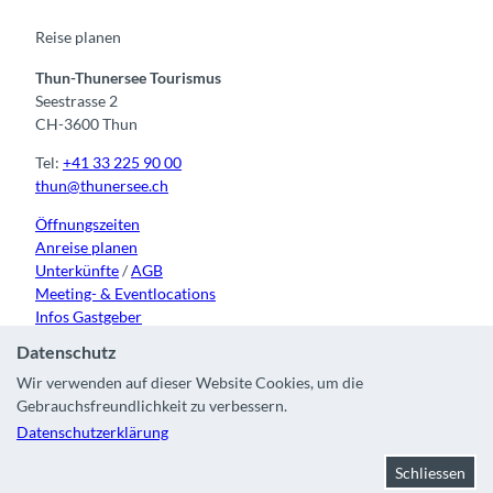
o
e
r
I
k
a
n
m
Reise planen
Thun-Thunersee Tourismus
Seestrasse 2
CH-3600 Thun
Tel:
+41 33 225 90 00
thun@thunersee.ch
Öffnungszeiten
Anreise planen
Unterkünfte
/
AGB
Meeting- & Eventlocations
Infos Gastgeber
Datenschutz
Wir verwenden auf dieser Website Cookies, um die
Gebrauchsfreundlichkeit zu verbessern.
Kontakt
|
Impressum
|
Datenschutz
|
Über uns
|
Partner
|
Datenschutzerklärung
Stadt Thun
Schliessen