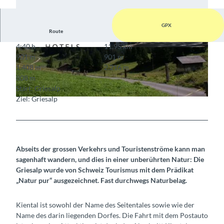
GPX
Route
4:40 h
11,95 km
© Griesalp Hotels
© Berner Wanderwege
901 m
901 m
1.408 m
2.216 m
808 m
Start: Griesalp
Ziel: Griesalp
© Bundalp
Abseits der grossen Verkehrs und Touristenströme kann man
sagenhaft wandern, und dies in einer unberührten Natur: Die
Griesalp wurde von Schweiz Tourismus mit dem Prädikat
„Natur pur“ ausgezeichnet. Fast durchwegs Naturbelag.
Kiental ist sowohl der Name des Seitentales sowie wie der
Name des darin liegenden Dorfes. Die Fahrt mit dem Postauto