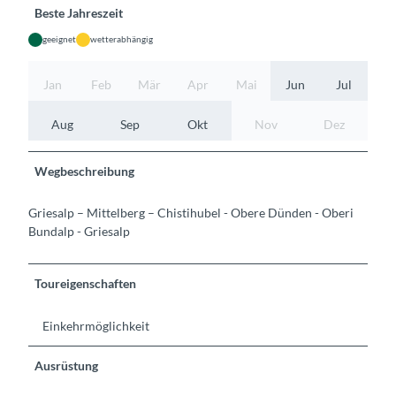
Beste Jahreszeit
geeignet
wetterabhängig
Jan
Feb
Mär
Apr
Mai
Jun
Jul
Aug
Sep
Okt
Nov
Dez
Wegbeschreibung
Griesalp – Mittelberg – Chistihubel - Obere Dünden - Oberi
Bundalp - Griesalp
Toureigenschaften
Einkehrmöglichkeit
Ausrüstung