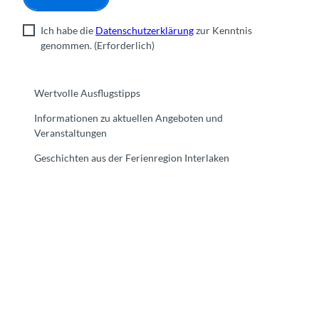
Ich habe die
Datenschutzerklärung
zur Kenntnis
genommen.
(Erforderlich)
Wertvolle Ausflugstipps
Informationen zu aktuellen Angeboten und
Veranstaltungen
Geschichten aus der Ferienregion Interlaken
F
Y
I
t
L
a
o
n
i
i
c
u
s
k
n
e
t
t
t
k
b
u
a
o
e
o
b
g
k
d