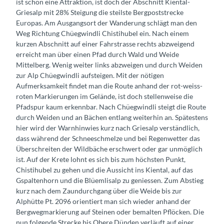
ist schon eine Attraktion, ist doch der Abschnitt Kiental-
Griesalp mit 28% Steigung die steilste Bergpoststrecke
Europas. Am Ausgangsort der Wanderung schlägt man den
Weg Richtung Chüegwindli Chistihubel ein. Nach einem
kurzen Abschnitt auf einer Fahrstrasse rechts abzweigend
erreicht man über einen Pfad durch Wald und Weide
Mittelberg. Wenig weiter links abzweigen und durch Weiden
zur Alp Chüegwindli aufsteigen. Mit der nötigen
Aufmerksamkeit findet man die Route anhand der rot-weiss-
roten Markierungen im Gelände, ist doch stellenweise die
Pfadspur kaum erkennbar. Nach Chüegwindli steigt die Route
durch Weiden und an Bächen entlang weiterhin an. Spätestens
hier wird der Warnhinwies kurz nach Griesalp verständlich,
dass während der Schneeschmelze und bei Regenwetter das
Überschreiten der Wildbäche erschwert oder gar unmöglich
ist. Auf der Krete lohnt es sich bis zum höchsten Punkt,
Chistihubel zu gehen und die Aussicht ins Kiental, auf das
Gspaltenhorn und die Blüemlisalp zu geniessen. Zum Abstieg
kurz nach dem Zaundurchgang über die Weide bis zur
Alphütte Pt. 2096 orientiert man sich wieder anhand der
Bergwegmarkierung auf Steinen oder bemalten Pflöcken. Die
nun folgende Strecke bis Obere Dünden verläuft auf einer