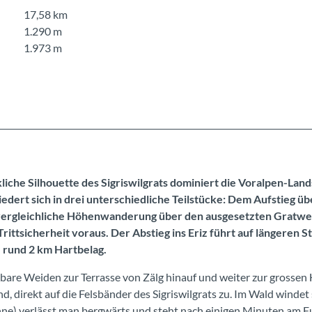
17,58 km
1.290 m
1.973 m
iche Silhouette des Sigriswilgrats dominiert die Voralpen-Land
dert sich in drei unterschiedliche Teilstücke: Dem Aufstieg üb
nvergleichliche Höhenwanderung über den ausgesetzten Gratwe
rittsicherheit voraus. Der Abstieg ins Eriz führt auf längeren 
 rund 2 km Hartbelag.
bare Weiden zur Terrasse von Zälg hinauf und weiter zur grossen
d, direkt auf die Felsbänder des Sigriswilgrats zu. Im Wald windet 
nne) verlässt man bergwärts und steht nach einigen Minuten am F