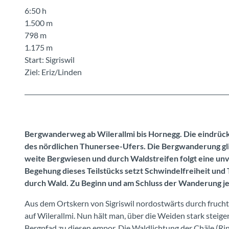
6:50 h
1.500 m
798 m
1.175 m
Start: Sigriswil
Ziel: Eriz/Linden
Bergwanderweg ab Wilerallmi bis Hornegg. Die eindrückl
des nördlichen Thunersee-Ufers. Die Bergwanderung glie
weite Bergwiesen und durch Waldstreifen folgt eine u
Begehung dieses Teilstücks setzt Schwindelfreiheit und T
durch Wald. Zu Beginn und am Schluss der Wanderung je
Aus dem Ortskern von Sigriswil nordostwärts durch frucht
auf Wilerallmi. Nun hält man, über die Weiden stark steigen
Bergpfad zu diesen empor. Die Waldlichtung der Chäle (Ri