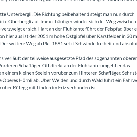
te Unterbergli. Die Richtung beibehaltend steigt man nun durch
e Oberbergli auf. Immer häufiger windet sich der Weg zwischen 
erzweigt er sich. Hart an der Fluhkante führt der Felspfad über e
on hier aus ist der 2051 m hohe Ostgipfel über Karstfelder in 30 m
. Der weitere Weg ab Pkt. 1891 setzt Schwindelfreiheit und absolu
 verläuft der teilweise ausgesetzte Pfad des sogenannten obere
rderen Schafläger. Oft direkt an der Fluhkante umgeht er das
n einem kleinen Seelein vorüber zum Hinteren Schafläger. Sehr st
te Oberes Hörnli ab. Über Weiden und durch Wald führt ein Fahrw
 über Rütegg mit Linden im Eriz verbunden ist.