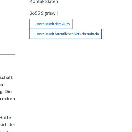
Kontaktdaten
3655
Sigriswil
Anreise mit dem Auto
Anreise mit öffentlichen Verkehrsmitteln
schaft
er
g. Die
Strecken
 Hütte
sich der
usse