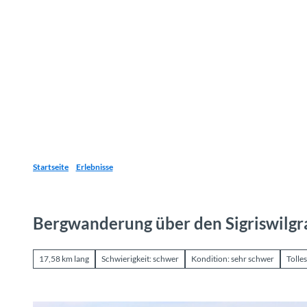
Z
u
Reiseziele
Erlebnisse
Planen
Webca
I
m
I
n
h
a
l
t
Startseite
Erlebnisse
Bergwanderung über den Sigriswilgr
17,58 km lang
Schwierigkeit: schwer
Kondition: sehr schwer
Tolle