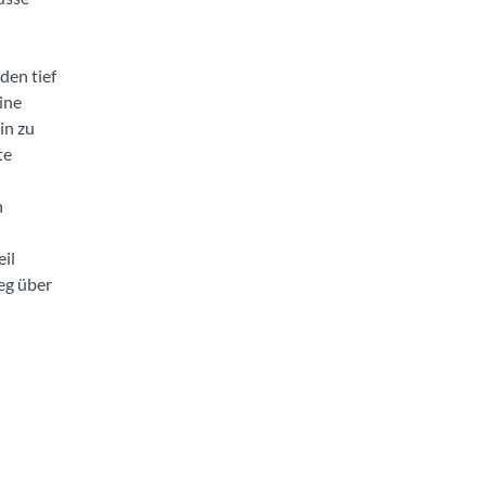
den tief
ine
in zu
te
n
eil
eg über