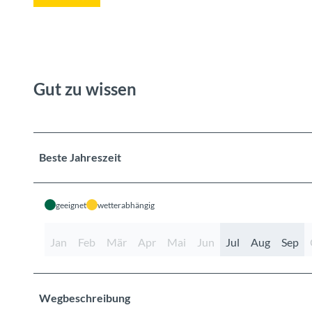
Gut zu wissen
Beste Jahreszeit
geeignet
wetterabhängig
Jan
Feb
Mär
Apr
Mai
Jun
Jul
Aug
Sep
Wegbeschreibung