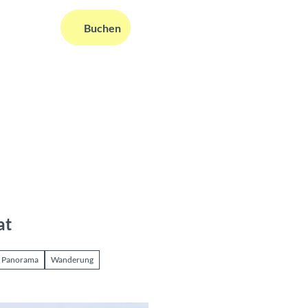
DE
Buchen
ms
nformationen
Suche
at
s Panorama
Wanderung