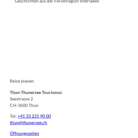
Geschichten aus der Ferienregion Interlaken
F
Y
I
t
L
a
o
n
i
i
c
u
s
k
n
e
t
t
t
k
b
u
a
o
e
o
b
g
k
d
o
e
r
I
k
a
n
m
Reise planen
Thun-Thunersee Tourismus
Seestrasse 2
CH-3600 Thun
Tel:
+41 33 225 90 00
thun@thunersee.ch
Öffnungszeiten