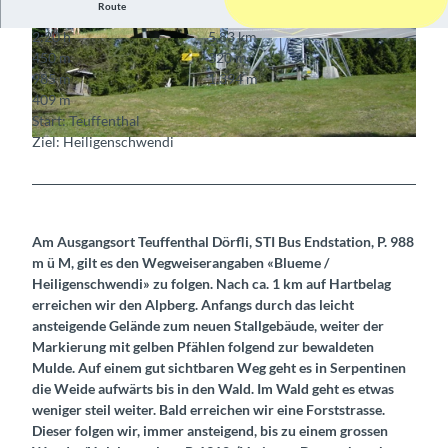
Route
2:20 h
5,83 km
© Bernhard Schmidt
© Alpenblick Heiligenschwendi
450 m
320 m
985 m
1.394 m
409 m
Start: Teuffenthal
Ziel: Heiligenschwendi
© Berner Wanderwege
Am Ausgangsort Teuffenthal Dörfli, STI Bus Endstation, P. 988
m ü M, gilt es den Wegweiserangaben «Blueme /
Heiligenschwendi» zu folgen. Nach ca. 1 km auf Hartbelag
erreichen wir den Alpberg. Anfangs durch das leicht
ansteigende Gelände zum neuen Stallgebäude, weiter der
Markierung mit gelben Pfählen folgend zur bewaldeten
Mulde. Auf einem gut sichtbaren Weg geht es in Serpentinen
die Weide aufwärts bis in den Wald. Im Wald geht es etwas
weniger steil weiter. Bald erreichen wir eine Forststrasse.
Dieser folgen wir, immer ansteigend, bis zu einem grossen