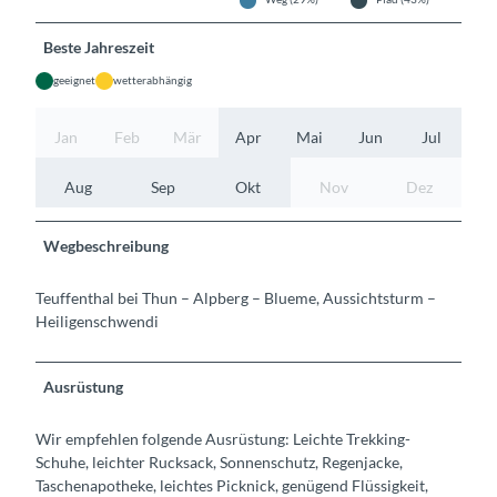
Beste Jahreszeit
geeignet
wetterabhängig
Jan
Feb
Mär
Apr
Mai
Jun
Jul
Aug
Sep
Okt
Nov
Dez
Wegbeschreibung
Teuffenthal bei Thun – Alpberg – Blueme, Aussichtsturm –
Heiligenschwendi
Ausrüstung
Wir empfehlen folgende Ausrüstung: Leichte Trekking-
Schuhe, leichter Rucksack, Sonnenschutz, Regenjacke,
Taschenapotheke, leichtes Picknick, genügend Flüssigkeit,