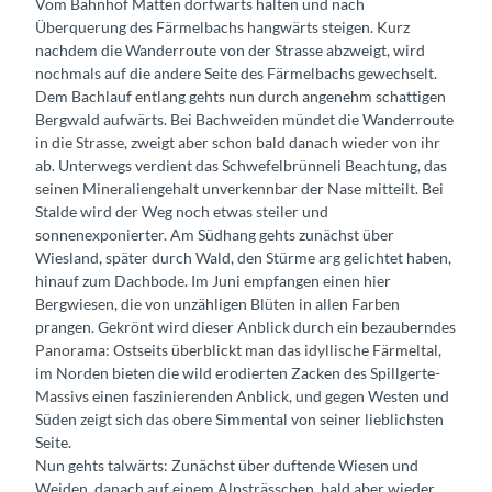
Vom Bahnhof Matten dorfwärts halten und nach
Überquerung des Färmelbachs hangwärts steigen. Kurz
nachdem die Wanderroute von der Strasse abzweigt, wird
nochmals auf die andere Seite des Färmelbachs gewechselt.
Dem Bachlauf entlang gehts nun durch angenehm schattigen
Bergwald aufwärts. Bei Bachweiden mündet die Wanderroute
in die Strasse, zweigt aber schon bald danach wieder von ihr
ab. Unterwegs verdient das Schwefelbrünneli Beachtung, das
seinen Mineraliengehalt unverkennbar der Nase mitteilt. Bei
Stalde wird der Weg noch etwas steiler und
sonnenexponierter. Am Südhang gehts zunächst über
Wiesland, später durch Wald, den Stürme arg gelichtet haben,
hinauf zum Dachbode. Im Juni empfangen einen hier
Bergwiesen, die von unzähligen Blüten in allen Farben
prangen. Gekrönt wird dieser Anblick durch ein bezauberndes
Panorama: Ostseits überblickt man das idyllische Färmeltal,
im Norden bieten die wild erodierten Zacken des Spillgerte-
Massivs einen faszinierenden Anblick, und gegen Westen und
Süden zeigt sich das obere Simmental von seiner lieblichsten
Seite.
Nun gehts talwärts: Zunächst über duftende Wiesen und
Weiden, danach auf einem Alpsträsschen, bald aber wieder