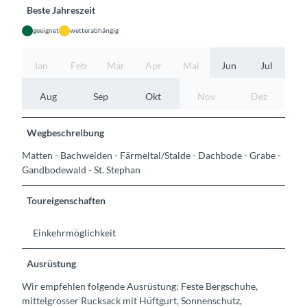
Beste Jahreszeit
geeignet
wetterabhängig
Jan
Feb
Mär
Apr
Mai
Jun
Jul
Aug
Sep
Okt
Nov
Dez
Wegbeschreibung
Matten - Bachweiden - Färmeltal/Stalde - Dachbode - Grabe -
Gandbodewald - St. Stephan
Toureigenschaften
Einkehrmöglichkeit
Ausrüstung
Wir empfehlen folgende Ausrüstung: Feste Bergschuhe,
mittelgrosser Rucksack mit Hüftgurt, Sonnenschutz,