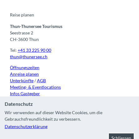
o
b
g
k
d
o
e
r
I
k
a
n
m
Reise planen
Thun-Thunersee Tourismus
Seestrasse 2
CH-3600 Thun
Tel:
+41 33 225 90 00
thun@thunersee.ch
Öffnungszeiten
Anreise planen
Unterkünfte
/
AGB
Meeting- & Eventlocations
Infos Gastgeber
Datenschutz
Wir verwenden auf dieser Website Cookies, um die
Gebrauchsfreundlichkeit zu verbessern.
Kontakt
|
Impressum
|
Datenschutz
|
Über uns
|
Partner
|
Datenschutzerklärung
Stadt Thun
Schliessen