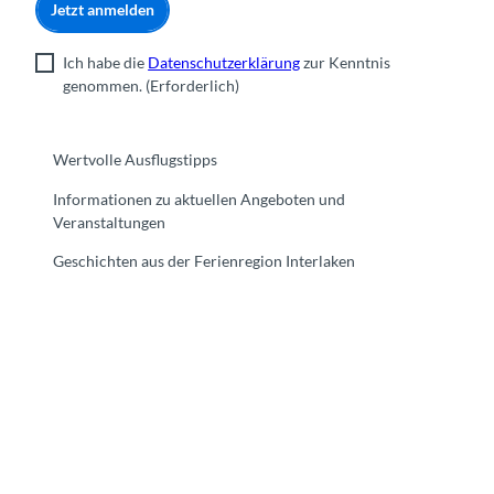
Jetzt anmelden
Ich habe die
Datenschutzerklärung
zur Kenntnis
genommen.
(Erforderlich)
Wertvolle Ausflugstipps
Informationen zu aktuellen Angeboten und
Veranstaltungen
Geschichten aus der Ferienregion Interlaken
F
Y
I
t
L
a
o
n
i
i
c
u
s
k
n
e
t
t
t
k
b
u
a
o
e