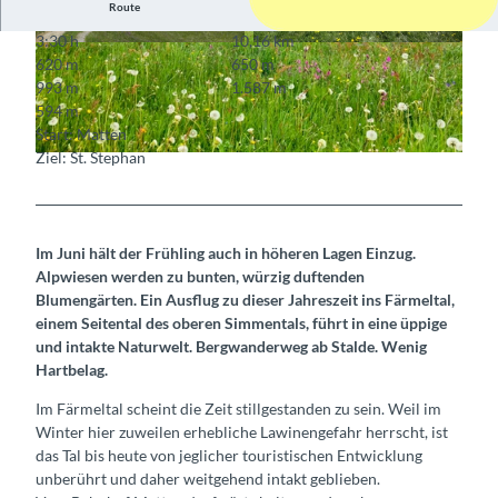
Route
3:30 h
10,16 km
© Berner Wanderwege
© Berner Wanderwege
620 m
650 m
993 m
1.587 m
594 m
Start: Matten
Ziel: St. Stephan
© Markus Schluep, Berner Wanderwege
Im Juni hält der Frühling auch in höheren Lagen Einzug.
Alpwiesen werden zu bunten, würzig duftenden
Blumengärten. Ein Ausflug zu dieser Jahreszeit ins Färmeltal,
einem Seitental des oberen Simmentals, führt in eine üppige
und intakte Naturwelt. Bergwanderweg ab Stalde. Wenig
Hartbelag.
Im Färmeltal scheint die Zeit stillgestanden zu sein. Weil im
Winter hier zuweilen erhebliche Lawinengefahr herrscht, ist
das Tal bis heute von jeglicher touristischen Entwicklung
unberührt und daher weitgehend intakt geblieben.