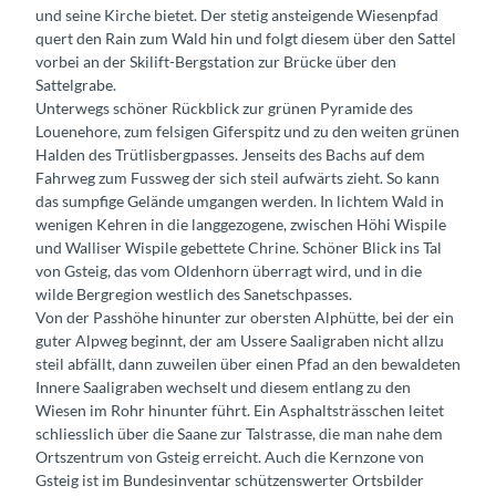
und seine Kirche bietet. Der stetig ansteigende Wiesenpfad
quert den Rain zum Wald hin und folgt diesem über den Sattel
vorbei an der Skilift-Bergstation zur Brücke über den
Sattelgrabe.
Unterwegs schöner Rückblick zur grünen Pyramide des
Louenehore, zum felsigen Giferspitz und zu den weiten grünen
Halden des Trütlisbergpasses. Jenseits des Bachs auf dem
Fahrweg zum Fussweg der sich steil aufwärts zieht. So kann
das sumpfige Gelände umgangen werden. In lichtem Wald in
wenigen Kehren in die langgezogene, zwischen Höhi Wispile
und Walliser Wispile gebettete Chrine. Schöner Blick ins Tal
von Gsteig, das vom Oldenhorn überragt wird, und in die
wilde Bergregion westlich des Sanetschpasses.
Von der Passhöhe hinunter zur obersten Alphütte, bei der ein
guter Alpweg beginnt, der am Ussere Saaligraben nicht allzu
steil abfällt, dann zuweilen über einen Pfad an den bewaldeten
Innere Saaligraben wechselt und diesem entlang zu den
Wiesen im Rohr hinunter führt. Ein Asphaltsträsschen leitet
schliesslich über die Saane zur Talstrasse, die man nahe dem
Ortszentrum von Gsteig erreicht. Auch die Kernzone von
Gsteig ist im Bundesinventar schützenswerter Ortsbilder