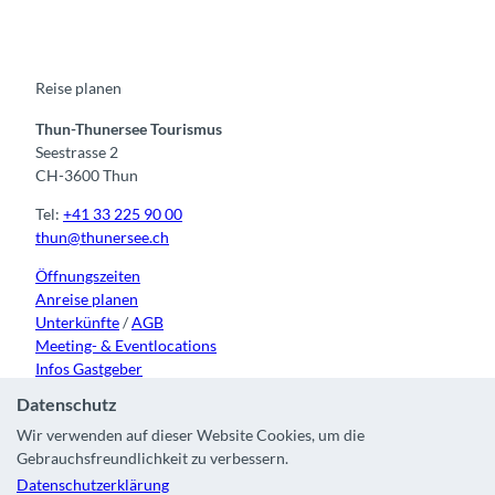
e
t
t
t
k
b
u
a
o
e
o
b
g
k
d
o
e
r
I
k
a
n
m
Reise planen
Thun-Thunersee Tourismus
Seestrasse 2
CH-3600 Thun
Tel:
+41 33 225 90 00
thun@thunersee.ch
Öffnungszeiten
Anreise planen
Unterkünfte
/
AGB
Meeting- & Eventlocations
Infos Gastgeber
Datenschutz
Wir verwenden auf dieser Website Cookies, um die
Gebrauchsfreundlichkeit zu verbessern.
Kontakt
|
Impressum
|
Datenschutz
|
Über uns
|
Partner
|
Datenschutzerklärung