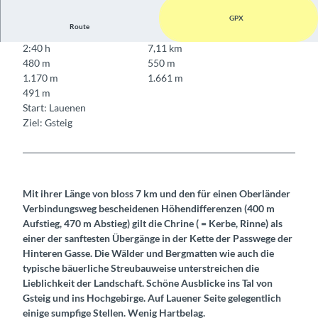
GPX
Route
2:40 h
7,11 km
480 m
550 m
1.170 m
1.661 m
491 m
Start: Lauenen
Ziel: Gsteig
Mit ihrer Länge von bloss 7 km und den für einen Oberländer
Verbindungsweg bescheidenen Höhendifferenzen (400 m
Aufstieg, 470 m Abstieg) gilt die Chrine ( = Kerbe, Rinne) als
einer der sanftesten Übergänge in der Kette der Passwege der
Hinteren Gasse. Die Wälder und Bergmatten wie auch die
typische bäuerliche Streubauweise unterstreichen die
Lieblichkeit der Landschaft. Schöne Ausblicke ins Tal von
Gsteig und ins Hochgebirge. Auf Lauener Seite gelegentlich
einige sumpfige Stellen. Wenig Hartbelag.