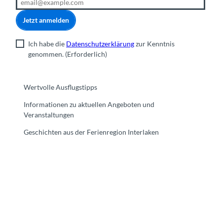
Jetzt anmelden
Ich habe die
Datenschutzerklärung
zur Kenntnis
genommen.
(Erforderlich)
Wertvolle Ausflugstipps
Informationen zu aktuellen Angeboten und
Veranstaltungen
Geschichten aus der Ferienregion Interlaken
F
Y
I
t
L
a
o
n
i
i
c
u
s
k
n