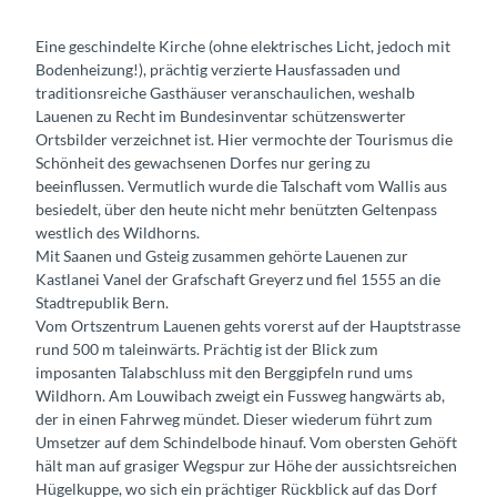
Eine geschindelte Kirche (ohne elektrisches Licht, jedoch mit
Bodenheizung!), prächtig verzierte Hausfassaden und
traditionsreiche Gasthäuser veranschaulichen, weshalb
Lauenen zu Recht im Bundesinventar schützenswerter
Ortsbilder verzeichnet ist. Hier vermochte der Tourismus die
Schönheit des gewachsenen Dorfes nur gering zu
beeinflussen. Vermutlich wurde die Talschaft vom Wallis aus
besiedelt, über den heute nicht mehr benützten Geltenpass
westlich des Wildhorns.
Mit Saanen und Gsteig zusammen gehörte Lauenen zur
Kastlanei Vanel der Grafschaft Greyerz und fiel 1555 an die
Stadtrepublik Bern.
Vom Ortszentrum Lauenen gehts vorerst auf der Hauptstrasse
rund 500 m taleinwärts. Prächtig ist der Blick zum
imposanten Talabschluss mit den Berggipfeln rund ums
Wildhorn. Am Louwibach zweigt ein Fussweg hangwärts ab,
der in einen Fahrweg mündet. Dieser wiederum führt zum
Umsetzer auf dem Schindelbode hinauf. Vom obersten Gehöft
hält man auf grasiger Wegspur zur Höhe der aussichtsreichen
Hügelkuppe, wo sich ein prächtiger Rückblick auf das Dorf