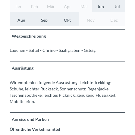
Jan
Feb
Mär
Apr
Mai
Jun
Jul
Aug
Sep
Okt
Nov
Dez
Wegbeschreibung
Lauenen - Sattel - Chrine - Saaligraben - Gsteig
Ausrüstung
Wir empfehlen folgende Ausrüstung: Leichte Trekking-
Schuhe, leichter Rucksack, Sonnenschutz, Regenjacke,
Taschenapotheke, leichtes Picknick, genügend Flüssigkeit,
Mobiltelefon.
Anreise und Parken
Öffentliche Verkehrsmittel