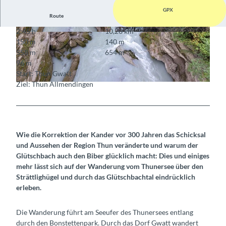
GPX
Route
2:45 h
10,26 km
© Godi Huber, Godi Huber
© Godi Huber, Godi Huber
150 m
140 m
558 m
654 m
96 m
Start: Thun Gwatt
Ziel: Thun Allmendingen
© Godi Huber, Godi Huber
Wie die Korrektion der Kander vor 300 Jahren das Schicksal
und Aussehen der Region Thun veränderte und warum der
Glütschbach auch den Biber glücklich macht: Dies und einiges
mehr lässt sich auf der Wanderung vom Thunersee über den
Strättlighügel und durch das Glütschbachtal eindrücklich
erleben.
Die Wanderung führt am Seeufer des Thunersees entlang
durch den Bonstettenpark. Durch das Dorf Gwatt wandert