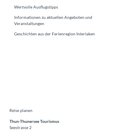
Wertvolle Ausflugstipps
Informationen zu aktuellen Angeboten und
Veranstaltungen
Geschichten aus der Ferienregion Interlaken
F
Y
I
t
L
a
o
n
i
i
c
u
s
k
n
e
t
t
t
k
b
u
a
o
e
o
b
g
k
d
o
e
r
I
k
a
n
m
Reise planen
Thun-Thunersee Tourismus
Seestrasse 2