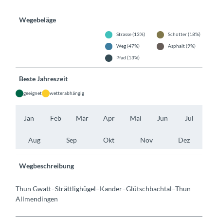
Wegebeläge
Strasse (13%)
Schotter (18%)
Weg (47%)
Asphalt (9%)
Pfad (13%)
Beste Jahreszeit
geeignet
wetterabhängig
Jan
Feb
Mär
Apr
Mai
Jun
Jul
Aug
Sep
Okt
Nov
Dez
Wegbeschreibung
Thun Gwatt–Strättlighügel–Kander–Glütschbachtal–Thun
Allmendingen