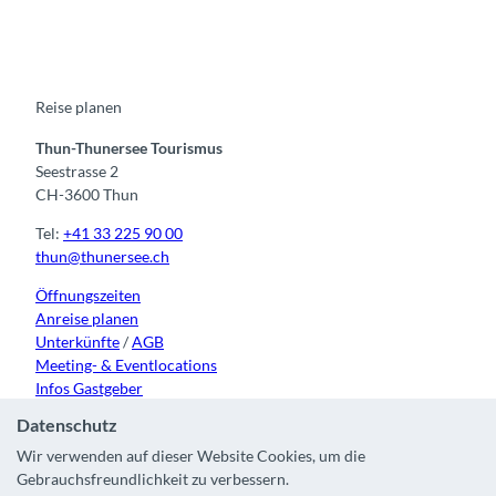
c
u
s
k
n
e
t
t
t
k
b
u
a
o
e
o
b
g
k
d
o
e
r
I
k
a
n
m
Reise planen
Thun-Thunersee Tourismus
Seestrasse 2
CH-3600 Thun
Tel:
+41 33 225 90 00
thun@thunersee.ch
Öffnungszeiten
Anreise planen
Unterkünfte
/
AGB
Meeting- & Eventlocations
Infos Gastgeber
Datenschutz
Wir verwenden auf dieser Website Cookies, um die
Gebrauchsfreundlichkeit zu verbessern.