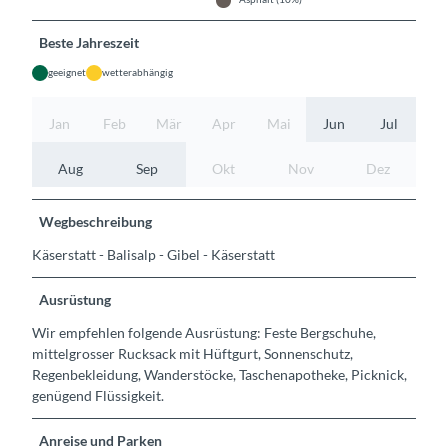
Beste Jahreszeit
geeignet
wetterabhängig
Jan
Feb
Mär
Apr
Mai
Jun
Jul
Aug
Sep
Okt
Nov
Dez
Wegbeschreibung
Käserstatt - Balisalp - Gibel - Käserstatt
Ausrüstung
Wir empfehlen folgende Ausrüstung: Feste Bergschuhe,
mittelgrosser Rucksack mit Hüftgurt, Sonnenschutz,
Regenbekleidung, Wanderstöcke, Taschenapotheke, Picknick,
genügend Flüssigkeit.
Anreise und Parken