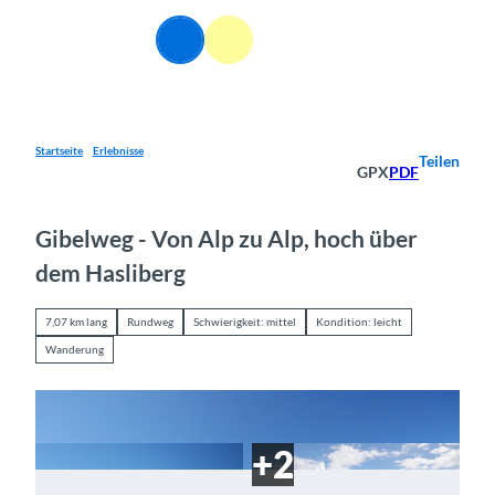
Z
u
DE
Webcams
Informationen
Suche
Menü
m
I
n
h
a
Startseite
Erlebnisse
Teilen
GPX
PDF
l
t
Gibelweg - Von Alp zu Alp, hoch über
dem Hasliberg
7,07 km lang
Rundweg
Schwierigkeit: mittel
Kondition: leicht
Wanderung