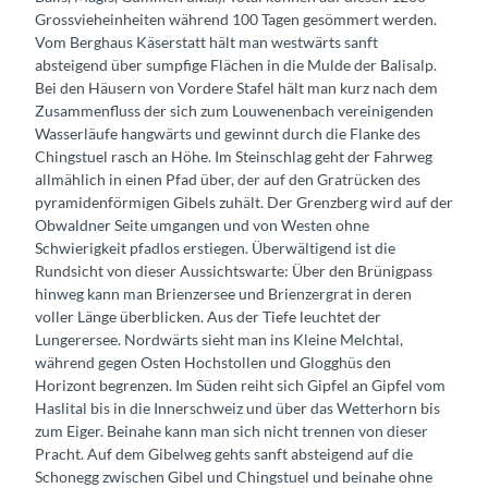
Grossvieheinheiten während 100 Tagen gesömmert werden.
Vom Berghaus Käserstatt hält man westwärts sanft
absteigend über sumpfige Flächen in die Mulde der Balisalp.
Bei den Häusern von Vordere Stafel hält man kurz nach dem
Zusammenfluss der sich zum Louwenenbach vereinigenden
Wasserläufe hangwärts und gewinnt durch die Flanke des
Chingstuel rasch an Höhe. Im Steinschlag geht der Fahrweg
allmählich in einen Pfad über, der auf den Gratrücken des
pyramidenförmigen Gibels zuhält. Der Grenzberg wird auf der
Obwaldner Seite umgangen und von Westen ohne
Schwierigkeit pfadlos erstiegen. Überwältigend ist die
Rundsicht von dieser Aussichtswarte: Über den Brünigpass
hinweg kann man Brienzersee und Brienzergrat in deren
voller Länge überblicken. Aus der Tiefe leuchtet der
Lungerersee. Nordwärts sieht man ins Kleine Melchtal,
während gegen Osten Hochstollen und Glogghüs den
Horizont begrenzen. Im Süden reiht sich Gipfel an Gipfel vom
Haslital bis in die Innerschweiz und über das Wetterhorn bis
zum Eiger. Beinahe kann man sich nicht trennen von dieser
Pracht. Auf dem Gibelweg gehts sanft absteigend auf die
Schonegg zwischen Gibel und Chingstuel und beinahe ohne