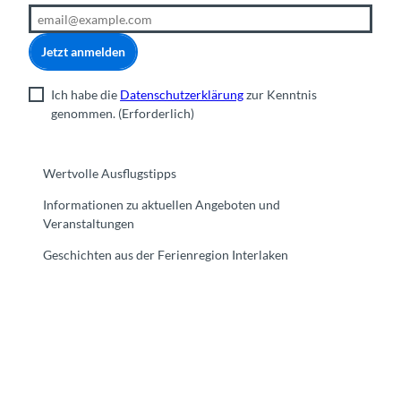
Jetzt anmelden
Ich habe die
Datenschutzerklärung
zur Kenntnis
genommen.
(Erforderlich)
Wertvolle Ausflugstipps
Informationen zu aktuellen Angeboten und
Veranstaltungen
Geschichten aus der Ferienregion Interlaken
F
Y
I
t
L
a
o
n
i
i