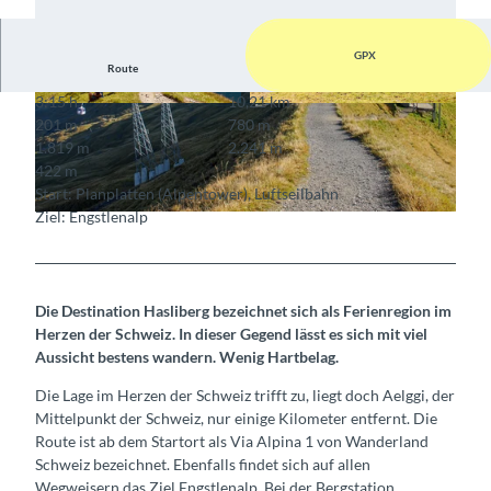
GPX
Route
3:15 h
10,21 km
© Berner Wanderwege
© Berner Wanderwege
201 m
780 m
1.819 m
2.241 m
422 m
Start: Planplatten (Alpentower), Luftseilbahn
Ziel: Engstlenalp
© Fredy Joss, Berner Wanderwege
Die Destination Hasliberg bezeichnet sich als Ferienregion im
Herzen der Schweiz. In dieser Gegend lässt es sich mit viel
Aussicht bestens wandern. Wenig Hartbelag.
Die Lage im Herzen der Schweiz trifft zu, liegt doch Aelggi, der
Mittelpunkt der Schweiz, nur einige Kilometer entfernt. Die
Route ist ab dem Startort als Via Alpina 1 von Wanderland
Schweiz bezeichnet. Ebenfalls findet sich auf allen
Wegweisern das Ziel Engstlenalp. Bei der Bergstation