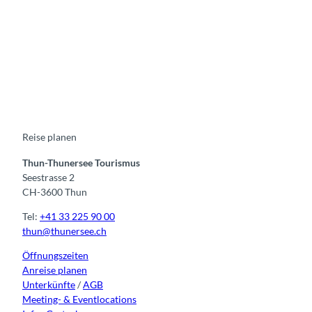
F
Y
I
t
L
a
o
n
i
i
c
u
s
k
n
e
t
t
t
k
b
u
a
o
e
o
b
g
k
d
o
e
r
I
k
a
n
m
Reise planen
Thun-Thunersee Tourismus
Seestrasse 2
CH-3600 Thun
Tel:
+41 33 225 90 00
thun@thunersee.ch
Öffnungszeiten
Anreise planen
Unterkünfte
/
AGB
Meeting- & Eventlocations