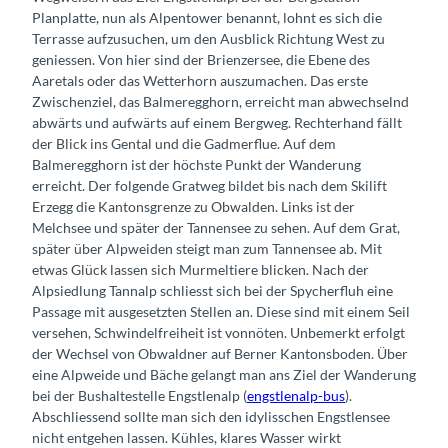
Planplatte, nun als Alpentower benannt, lohnt es sich die
Terrasse aufzusuchen, um den Ausblick Richtung West zu
geniessen. Von hier sind der Brienzersee, die Ebene des
Aaretals oder das Wetterhorn auszumachen. Das erste
Zwischenziel, das Balmeregghorn, erreicht man abwechselnd
abwärts und aufwärts auf einem Bergweg. Rechterhand fällt
der Blick ins Gental und die Gadmerflue. Auf dem
Balmeregghorn ist der höchste Punkt der Wanderung
erreicht. Der folgende Gratweg bildet bis nach dem Skilift
Erzegg die Kantonsgrenze zu Obwalden. Links ist der
Melchsee und später der Tannensee zu sehen. Auf dem Grat,
später über Alpweiden steigt man zum Tannensee ab. Mit
etwas Glück lassen sich Murmeltiere blicken. Nach der
Alpsiedlung Tannalp schliesst sich bei der Spycherfluh eine
Passage mit ausgesetzten Stellen an. Diese sind mit einem Seil
versehen, Schwindelfreiheit ist vonnöten. Unbemerkt erfolgt
der Wechsel von Obwaldner auf Berner Kantonsboden. Über
eine Alpweide und Bäche gelangt man ans Ziel der Wanderung
bei der Bushaltestelle Engstlenalp (
engstlenalp-bus
).
Abschliessend sollte man sich den idylisschen Engstlensee
nicht entgehen lassen. Kühles, klares Wasser wirkt