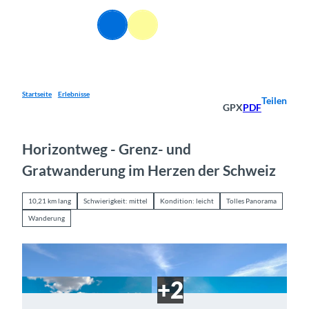
Z
u
DE
Webcams
Informationen
Suche
Menü
m
I
n
h
a
Startseite
Erlebnisse
Teilen
GPX
PDF
l
t
Horizontweg - Grenz- und
Gratwanderung im Herzen der Schweiz
10,21 km lang
Schwierigkeit: mittel
Kondition: leicht
Tolles Panorama
Wanderung