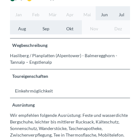
Jan
Feb
Mär
Apr
Mai
Jun
Jul
Aug
Sep
Okt
Nov
Dez
Wegbeschreibung
Hasliberg / Planplatten (Alpentower) - Balmeregghorn -
Tannalp – Engstlenalp
Toureigenschaften
Einkehrmöglichkeit
Ausrüstung
Wir empfehlen folgende Ausrüstung: Feste und wasserdichte
Bergschuhe, leichter bis mittlerer Rucksack, Kälteschutz,
Sonnenschutz, Wanderstöcke, Taschenapotheke,
Zwischenverpflegung, Tee in Thermosflasche, Mobiltelefon.