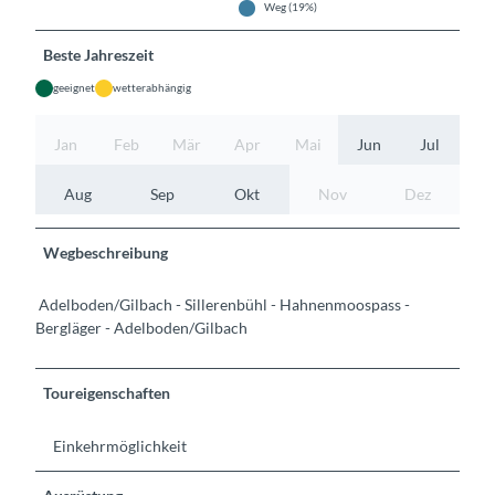
Weg (19%)
Beste Jahreszeit
geeignet
wetterabhängig
Jan
Feb
Mär
Apr
Mai
Jun
Jul
Aug
Sep
Okt
Nov
Dez
Wegbeschreibung
Adelboden/Gilbach - Sillerenbühl - Hahnenmoospass -
Bergläger - Adelboden/Gilbach
Toureigenschaften
Einkehrmöglichkeit