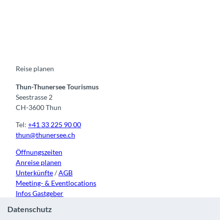
F
Y
I
t
L
a
o
n
i
i
c
u
s
k
n
e
t
t
t
k
b
u
a
o
e
o
b
g
k
d
o
e
r
I
k
a
n
m
Reise planen
Thun-Thunersee Tourismus
Seestrasse 2
CH-3600 Thun
Tel:
+41 33 225 90 00
thun@thunersee.ch
Öffnungszeiten
Anreise planen
Unterkünfte
/
AGB
Meeting- & Eventlocations
Infos Gastgeber
Datenschutz