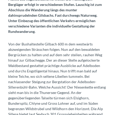
Bergläger erfolgt in verschiedenen Stufen. Lauschig ist zum
Abschluss die Wanderung längs des munter
dahinsprudelnden Gilsbachs. Fast durchwegs Naturweg.
Unter Einbezug des öffentlichen Verkehrs ermöglichen
verschiedene Varianten die individuelle Gestaltung der
Rundwanderung.
Von der Bushaltestelle Gilbach 600 m dem westwärts
abzweigenden Strässchen folgen. Nun auf den bewaldeten
Bergrücken zu halten und auf dem sehr steilen, rauhen Weg
hinauf zur Gilbachegge. Der an dieser Stelle aufgelockerte
Waldbestand gestattet prächtige Ausblicke auf Adelboden
und durchs Engstligental hinaus. Nun trifft man bald auf
kleine Teiche, wo sich seltene Libellen tummeln. Bei
nachlassender Steigung zur Bergstation der Adelboden-
Sillerenbühl-Bahn. Welche Aussicht! Der Niesenkette entlang
sieht man bis in die Thunersee-Gegend. An der
gegenüberliegenden Talseite türmen sich Elsighorn,
Bunderspitz, Chlyne und Gross Lohner auf, und im Süden
begrenzen Wildstrubel und Wildhorn den Horizont. Die Alp
Sillere bietet laut Seybuch 301 Grossvieheinheiten während