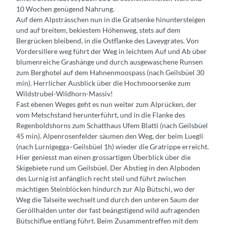
10 Wochen genügend Nahrung.
Auf dem Alpsträsschen nun in die Gratsenke hinuntersteigen
und auf breitem, bekiestem Höhenweg, stets auf dem
Bergrücken bleibend, in die Ostflanke des Laveygrates. Von
Vordersillere weg führt der Weg in leichtem Auf und Ab über
blumenreiche Grashänge und durch ausgewaschene Runsen
zum Berghotel auf dem Hahnenmoospass (nach Geilsbüel 30
min). Herrlicher Ausblick über die Hochmoorsenke zum
Wildstrubel-Wildhorn-Massiv!
Fast ebenen Weges geht es nun weiter zum Alprücken, der
vom Metschstand herunterführt, und in die Flanke des
Regenboldshorns zum Schatthaus Ufem Blatti (nach Geilsbüel
45 min). Alpenrosenfelder säumen den Weg, der beim Luegli
(nach Lurnigegga–Geilsbüel 1h) wieder die Gratrippe erreicht.
Hier geniesst man einen grossartigen Überblick über die
Skigebiete rund um Geilsbüel. Der Abstieg in den Alpboden
des Lurnig ist anfänglich recht steil und führt zwischen
mächtigen Steinblöcken hindurch zur Alp Bütschi, wo der
Weg die Talseite wechselt und durch den unteren Saum der
Geröllhalden unter der fast beängstigend wild aufragenden
Bütschiflue entlang führt. Beim Zusammentreffen mit dem