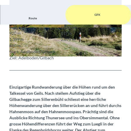
GPX
Route
5:15 h
15,21 km
© Markus Schluep, Berner Wanderwege
© Markus Schluep, Berner Wanderwege
920 m
817 m
1.399 m
2.079 m
680 m
Start: Adelboden/Gilbach
Ziel: Adelboden/Gilbach
© Markus Schluep, Berner Wanderwege
Einzigartige Rundwanderung über die Höhen rund um den
Talkessel von Geils. Nach steilem Aufstieg über die
Gilbachegge zum Sillerenbühl schliesst eine herrliche
Höhenwanderung über den Sillererücken an und führt durchs
Hahnenmoos auf den Hahnenmoospass. Prächtig sind die
Ausblicke Richtung Thunersee und ins Obersimmental. Ohne
grosse Höhendifferenzen führt der Weg zum Luegli in der
Flanke des Regenboldshorns weiter. Der Abstieg zum