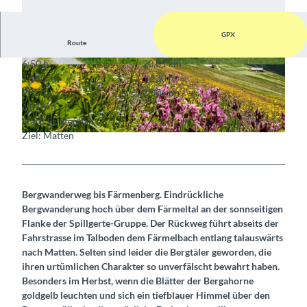
GPX
Route
6:50 h
20,81 km
© Markus Schluep, Berner Wanderwege
© Lenk-Simmental Tourismus
1.160 m
1.130 m
993 m
2.006 m
1.013 m
Start: St. Stephan
Ziel: Matten
© Lenk-Simmental Tourismus
Bergwanderweg bis Färmenberg. Eindrückliche
Bergwanderung hoch über dem Färmeltal an der sonnseitigen
Flanke der Spillgerte-Gruppe. Der Rückweg führt abseits der
Fahrstrasse im Talboden dem Färmelbach entlang talauswärts
nach Matten. Selten sind leider die Bergtäler geworden, die
ihren urtümlichen Charakter so unverfälscht bewahrt haben.
Besonders im Herbst, wenn die Blätter der Bergahorne
goldgelb leuchten und sich ein tiefblauer Himmel über den