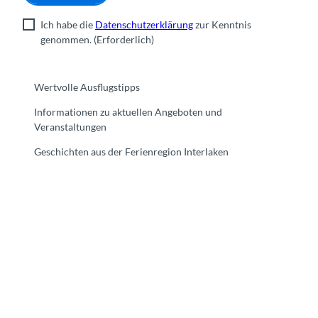
Ich habe die
Datenschutzerklärung
zur Kenntnis
genommen.
(Erforderlich)
Wertvolle Ausflugstipps
Informationen zu aktuellen Angeboten und
Veranstaltungen
Geschichten aus der Ferienregion Interlaken
F
Y
I
t
L
a
o
n
i
i
c
u
s
k
n
e
t
t
t
k
b
u
a
o
e
o
b
g
k
d
o
e
r
I