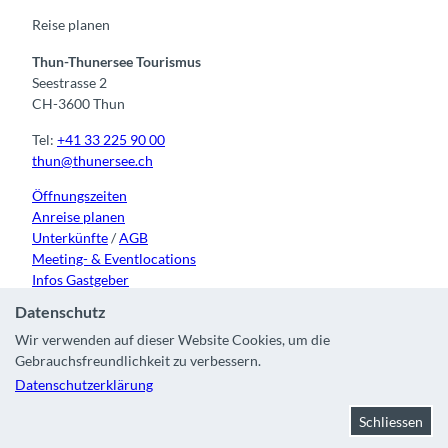
k
a
n
m
Reise planen
Thun-Thunersee Tourismus
Seestrasse 2
CH-3600 Thun
Tel:
+41 33 225 90 00
thun@thunersee.ch
Öffnungszeiten
Anreise planen
Unterkünfte
/
AGB
Meeting- & Eventlocations
Infos Gastgeber
Datenschutz
Wir verwenden auf dieser Website Cookies, um die
Gebrauchsfreundlichkeit zu verbessern.
Kontakt
|
Impressum
|
Datenschutz
|
Über uns
|
Partner
|
Datenschutzerklärung
Stadt Thun
Schliessen