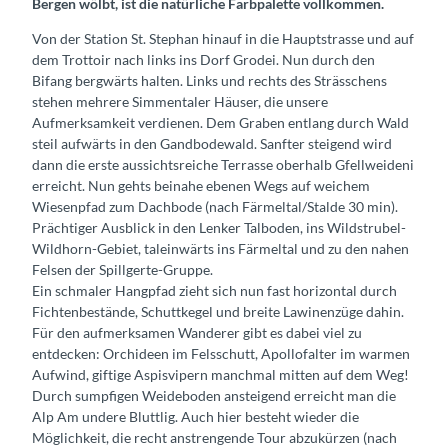
Bergen wölbt, ist die natürliche Farbpalette vollkommen.
Von der Station St. Stephan hinauf in die Hauptstrasse und auf
dem Trottoir nach links ins Dorf Grodei. Nun durch den
Bifang bergwärts halten. Links und rechts des Strässchens
stehen mehrere Simmentaler Häuser, die unsere
Aufmerksamkeit verdienen. Dem Graben entlang durch Wald
steil aufwärts in den Gandbodewald. Sanfter steigend wird
dann die erste aussichtsreiche Terrasse oberhalb Gfellweideni
erreicht. Nun gehts beinahe ebenen Wegs auf weichem
Wiesenpfad zum Dachbode (nach Färmeltal/Stalde 30 min).
Prächtiger Ausblick in den Lenker Talboden, ins Wildstrubel-
Wildhorn-Gebiet, taleinwärts ins Färmeltal und zu den nahen
Felsen der Spillgerte-Gruppe.
Ein schmaler Hangpfad zieht sich nun fast horizontal durch
Fichtenbestände, Schuttkegel und breite Lawinenzüge dahin.
Für den aufmerksamen Wanderer gibt es dabei viel zu
entdecken: Orchideen im Felsschutt, Apollofalter im warmen
Aufwind, giftige Aspisvipern manchmal mitten auf dem Weg!
Durch sumpfigen Weideboden ansteigend erreicht man die
Alp Am undere Bluttlig. Auch hier besteht wieder die
Möglichkeit, die recht anstrengende Tour abzukürzen (nach