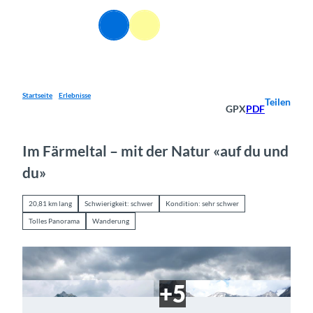
Z
u
DE
Webcams
Informationen
Suche
Menü
m
I
n
h
a
Startseite
Erlebnisse
Teilen
GPX
PDF
l
t
Im Färmeltal – mit der Natur «auf du und
du»
20,81 km lang
Schwierigkeit: schwer
Kondition: sehr schwer
Tolles Panorama
Wanderung