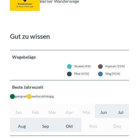
Berner Wanderwege
Gut zu wissen
Wegebeläge
Strasse (4%)
Asphalt (15%)
Pfad (41%)
Weg (41%)
Beste Jahreszeit
geeignet
wetterabhängig
Jan
Feb
Mär
Apr
Mai
Jun
Jul
Aug
Sep
Okt
Nov
Dez