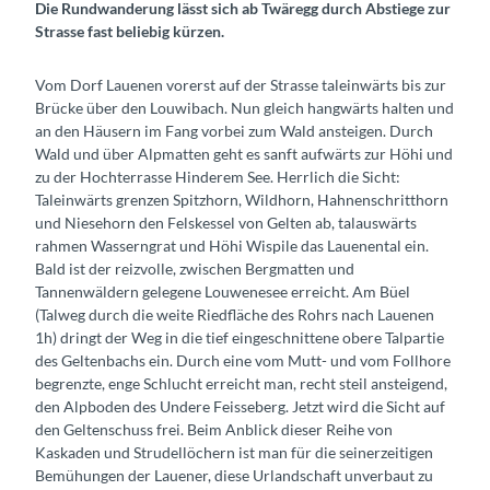
Die Rundwanderung lässt sich ab Twäregg durch Abstiege zur
Strasse fast beliebig kürzen.
Vom Dorf Lauenen vorerst auf der Strasse taleinwärts bis zur
Brücke über den Louwibach. Nun gleich hangwärts halten und
an den Häusern im Fang vorbei zum Wald ansteigen. Durch
Wald und über Alpmatten geht es sanft aufwärts zur Höhi und
zu der Hochterrasse Hinderem See. Herrlich die Sicht:
Taleinwärts grenzen Spitzhorn, Wildhorn, Hahnenschritthorn
und Niesehorn den Felskessel von Gelten ab, talauswärts
rahmen Wasserngrat und Höhi Wispile das Lauenental ein.
Bald ist der reizvolle, zwischen Bergmatten und
Tannenwäldern gelegene Louwenesee erreicht. Am Büel
(Talweg durch die weite Riedfläche des Rohrs nach Lauenen
1h) dringt der Weg in die tief eingeschnittene obere Talpartie
des Geltenbachs ein. Durch eine vom Mutt- und vom Follhore
begrenzte, enge Schlucht erreicht man, recht steil ansteigend,
den Alpboden des Undere Feisseberg. Jetzt wird die Sicht auf
den Geltenschuss frei. Beim Anblick dieser Reihe von
Kaskaden und Strudellöchern ist man für die seinerzeitigen
Bemühungen der Lauener, diese Urlandschaft unverbaut zu