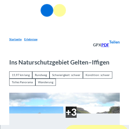
Z
u
DE
Webcams
Informationen
Suche
Menü
m
I
n
h
a
Startseite
Erlebnisse
Teilen
GPX
PDF
l
t
Ins Naturschutzgebiet Gelten–Iffigen
15,97 km lang
Rundweg
Schwierigkeit: schwer
Kondition: schwer
Tolles Panorama
Wanderung