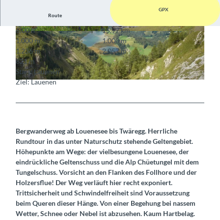
GPX
Route
6:00 h
15,97 km
© Berner Wanderwege
© Berner Wanderwege
1.000 m
1.000 m
1.236 m
2.057 m
821 m
Start: Lauenen
Ziel: Lauenen
© Markus Schluep, Berner Wanderwege
Bergwanderweg ab Louenesee bis Twäregg. Herrliche
Rundtour in das unter Naturschutz stehende Geltengebiet.
Höhepunkte am Wege: der vielbesungene Louenesee, der
eindrückliche Geltenschuss und die Alp Chüetungel mit dem
Tungelschuss. Vorsicht an den Flanken des Follhore und der
Holzersflue! Der Weg verläuft hier recht exponiert.
Trittsicherheit und Schwindelfreiheit sind Voraussetzung
beim Queren dieser Hänge. Von einer Begehung bei nassem
Wetter, Schnee oder Nebel ist abzusehen. Kaum Hartbelag.