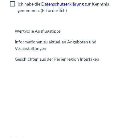
Ich habe die
Datenschutzerklärung
zur Kenntnis
genommen.
(Erforderlich)
Wertvolle Ausflugstipps
Informationen zu aktuellen Angeboten und
Veranstaltungen
Geschichten aus der Ferienregion Interlaken
F
Y
I
t
L
a
o
n
i
i
c
u
s
k
n
e
t
t
t
k
b
u
a
o
e
o
b
g
k
d
o
e
r
I
k
a
n