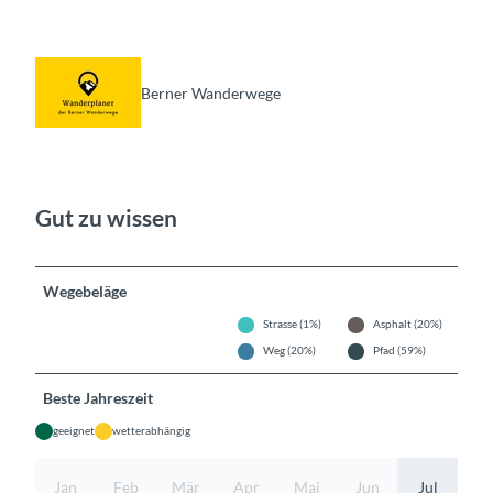
Berner Wanderwege
Gut zu wissen
Wegebeläge
Strasse (1%)
Asphalt (20%)
Weg (20%)
Pfad (59%)
Beste Jahreszeit
geeignet
wetterabhängig
Jan
Feb
Mär
Apr
Mai
Jun
Jul