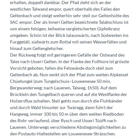
erhalten, doppelt dankbar. Der Pfad zieht sich an der
westlichen Talwand empor, quert oberhalb des Falles den
Geltenbach und steigt weiterhin sehr steil zur Geltenhütte des
SAC empor. Der als Inneri Gelten bezeichnete Talabschluss ist
von einem felsigen, teilweise vergletscherten Gipfelkranz
umgeben. Schön ist der Blick talauswärts, nach Südwesten ins
Furggetäli, südwärts zum Rottal mit seinen Wasserfällen und
hinauf zum Geltengletscher.
Der Rückweg folgt mit geringerem Gefälle der Ostwand des
Tales nach Usseri Gelten. In der Flanke des Follhore ist grösste
Vorsicht geboten, fallen die Felswände doch steil zum
Geltenbach ab. Nun senkt sich der Pfad zum weiten Alpkessel
Chüetungel (zum Tungelschuss–Louwenesee 50 min,
Bergwanderweg; nach Lauenen, Talweg, 1h50). Auf dem
Brücklein den Tungelbach queren und auf die Westflanke der
Holzersflue zuhalten. Steil gehts nun durch die Fluhbänder
und durch Wald hinunter zur Twäregg, dann führt der
Hangweg, immer 100 bis 50 m über dem weiten Riedboden
des Rohr verlaufend, über Rysch und Usseri Tüüffi nach
Lauenen. Unterwegs verschiedene Abstiegsmöglichkeiten zu
den Postauto-Haltestellen am Louwenesee-Strässchen.