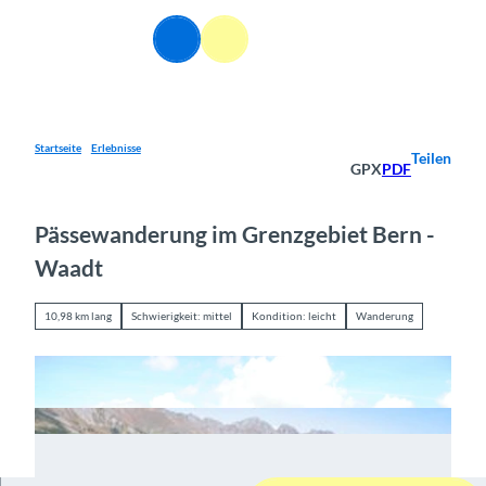
Z
u
DE
Webcams
Informationen
Suche
Menü
m
I
n
h
a
Startseite
Erlebnisse
Teilen
GPX
PDF
l
t
Pässewanderung im Grenzgebiet Bern -
Waadt
10,98 km lang
Schwierigkeit: mittel
Kondition: leicht
Wanderung