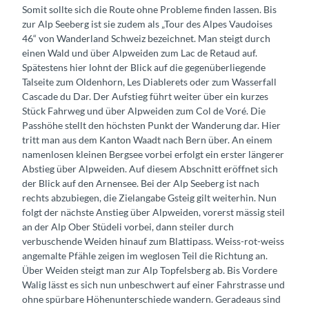
Somit sollte sich die Route ohne Probleme finden lassen. Bis
zur Alp Seeberg ist sie zudem als „Tour des Alpes Vaudoises
46“ von Wanderland Schweiz bezeichnet. Man steigt durch
einen Wald und über Alpweiden zum Lac de Retaud auf.
Spätestens hier lohnt der Blick auf die gegenüberliegende
Talseite zum Oldenhorn, Les Diablerets oder zum Wasserfall
Cascade du Dar. Der Aufstieg führt weiter über ein kurzes
Stück Fahrweg und über Alpweiden zum Col de Voré. Die
Passhöhe stellt den höchsten Punkt der Wanderung dar. Hier
tritt man aus dem Kanton Waadt nach Bern über. An einem
namenlosen kleinen Bergsee vorbei erfolgt ein erster längerer
Abstieg über Alpweiden. Auf diesem Abschnitt eröffnet sich
der Blick auf den Arnensee. Bei der Alp Seeberg ist nach
rechts abzubiegen, die Zielangabe Gsteig gilt weiterhin. Nun
folgt der nächste Anstieg über Alpweiden, vorerst mässig steil
an der Alp Ober Stüdeli vorbei, dann steiler durch
verbuschende Weiden hinauf zum Blattipass. Weiss-rot-weiss
angemalte Pfähle zeigen im weglosen Teil die Richtung an.
Über Weiden steigt man zur Alp Topfelsberg ab. Bis Vordere
Walig lässt es sich nun unbeschwert auf einer Fahrstrasse und
ohne spürbare Höhenunterschiede wandern. Geradeaus sind