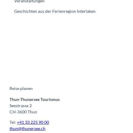
Veranstaltungen
Geschichten aus der Ferienregion Interlaken
F
Y
I
t
L
a
o
n
i
i
c
u
s
k
n
e
t
t
t
k
b
u
a
o
e
o
b
g
k
d
o
e
r
I
k
a
n
m
Reise planen
Thun-Thunersee Tourismus
Seestrasse 2
CH-3600 Thun
Tel:
+41 33 225 90 00
thun@thunersee.ch