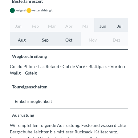
Beste Jahreszeit
geeignet
wetterabhängig
Jan
Feb
Mär
Apr
Mai
Jun
Jul
Aug
Sep
Okt
Nov
Dez
Wegbeschreibung
Col du Pillon - Lac Retaud - Col de Voré - Blattipass - Vordere
Walig – Gsteig
Toureigenschaften
Einkehrmöglichkeit
Ausrüstung
Wir empfehlen folgende Ausrüstung: Feste und wasserdichte
Bergschuhe, leichter bis mittlerer Rucksack, Kälteschutz,