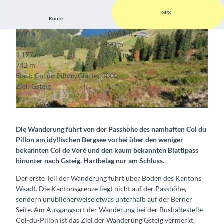
GPX
Route
4:00 h
10,98 km
620 m
990 m
1.177 m
1.919 m
742 m
Start: Col du Pillon, Glacier 3000
Ziel: Gsteig
© Wanderleiter (ZD) Berner Wanderwege, Berner Wanderwege
© Berne Rando, bernerhof-gstaad.ch
Die Wanderung führt von der Passhöhe des namhaften Col du
Pillon am idyllischen Bergsee vorbei über den weniger
bekannten Col de Voré und den kaum bekannten Blattipass
hinunter nach Gsteig. Hartbelag nur am Schluss.
Der erste Teil der Wanderung führt über Boden des Kantons
Waadt. Die Kantonsgrenze liegt nicht auf der Passhöhe,
sondern unüblicherweise etwas unterhalb auf der Berner
Seite. Am Ausgangsort der Wanderung bei der Bushaltestelle
Col-du-Pillon ist das Ziel der Wanderung Gsteig vermerkt.