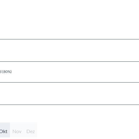
d (80%)
Okt
Nov
Dez