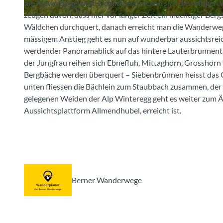
die Alpweide gelangt. Lieblich erstrecken sich die saftige
zeugen davon, dass hier vor langer Zeit ein mächtiger Berg
© Schilthornbahn AG, Schilthornbahn AG
Wäldchen durchquert, danach erreicht man die Wanderweg
mässigem Anstieg geht es nun auf wunderbar aussichtsreic
werdender Panoramablick auf das hintere Lauterbrunnenta
der Jungfrau reihen sich Ebnefluh, Mittaghorn, Grosshorn 
Bergbäche werden überquert – Siebenbrünnen heisst das G
unten fliessen die Bächlein zum Staubbach zusammen, der ü
gelegenen Weiden der Alp Winteregg geht es weiter zum Äger
Aussichtsplattform Allmendhubel, erreicht ist.
Berner Wanderwege