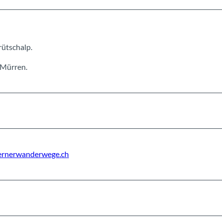
rütschalp.
 Mürren.
ernerwanderwege.ch