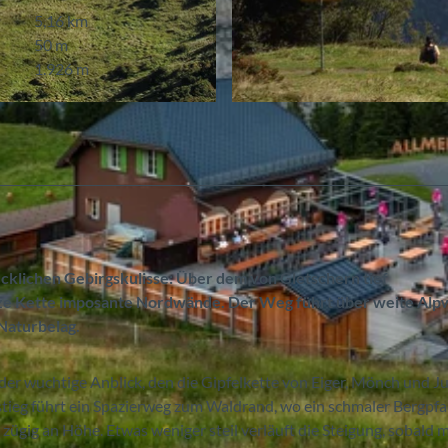
5,16 km
50 m
1.926 m
© Berne Rando, wandersite.ch
klichen Gebirgskulisse: Über dem von Gletschern tief
anze Kette imposante Nordwände. Der Weg führt über weite Al
Naturbelag.
 der wuchtige Anblick, den die Gipfelkette von Eiger, Mönch und J
nstieg führt ein Spazierweg zum Waldrand, wo ein schmaler Bergpf
ügig an Höhe. Etwas weniger steil verläuft die Steigung, sobald 