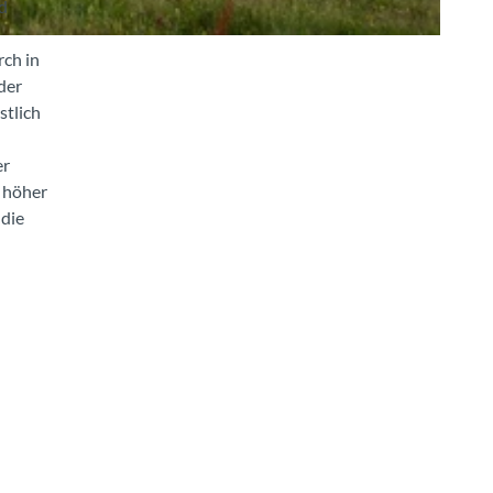
nd
ch in
der
stlich
er
e höher
 die