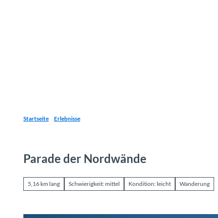
Z
u
Reiseziele
Erlebnisse
Planen
Webca
I
m
I
n
h
a
l
t
Startseite
Erlebnisse
Parade der Nordwände
5,16 km lang
Schwierigkeit: mittel
Kondition: leicht
Wanderung