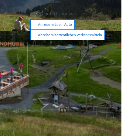
Kontaktdaten
3825
Lauterbrunnen
Anreise mit dem Auto
Anreise mit öffentlichen Verkehrsmitteln
pweiden
ungfrau
ad
man auf