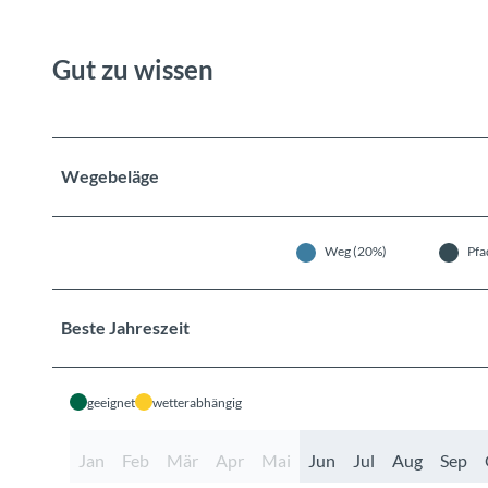
Gut zu wissen
Wegebeläge
Weg (20%)
Pfa
Beste Jahreszeit
geeignet
wetterabhängig
Jan
Feb
Mär
Apr
Mai
Jun
Jul
Aug
Sep