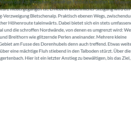
n Wiesen der Alp Bletschen. Gewaltige Felsblöcke mitten im Grasla
sturz niedergegangen ist. Erneut in ansehnlicher Steigung wird ein
-Verzweigung Bletschenalp. Praktisch ebenen Wegs, zwischendur
her Höhenroute taleinwärts. Dabei bietet sich ein stets umfassen
l und die schroffen Nordwände, von denen es umgrenzt wird: We
und Breithorn wie glitzernde Perlen aneinander. Mehrere kleine
ebiet am Fusse des Dorenhubels denn auch treffend. Etwas weit
ber eine mächtige Fluh stiebend in den Talboden stürzt. Über di
tenbach. Hier ist ein letzter Anstieg zu bewältigen, bis das Ziel,