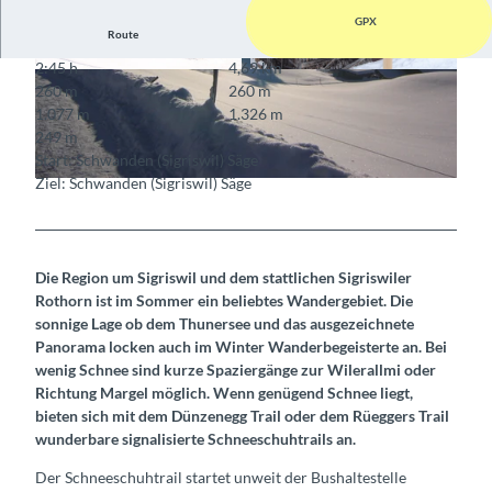
GPX
Route
2:45 h
4,69 km
© Sigriswil Tourismus
© Thomas Gempeler, Community
260 m
260 m
1.077 m
1.326 m
249 m
Start: Schwanden (Sigriswil) Säge
Ziel: Schwanden (Sigriswil) Säge
© Sigriswil Tourismus
Die Region um Sigriswil und dem stattlichen Sigriswiler
Rothorn ist im Sommer ein beliebtes Wandergebiet. Die
sonnige Lage ob dem Thunersee und das ausgezeichnete
Panorama locken auch im Winter Wanderbegeisterte an. Bei
wenig Schnee sind kurze Spaziergänge zur Wilerallmi oder
Richtung Margel möglich. Wenn genügend Schnee liegt,
bieten sich mit dem Dünzenegg Trail oder dem Rüeggers Trail
wunderbare signalisierte Schneeschuhtrails an.
Der Schneeschuhtrail startet unweit der Bushaltestelle