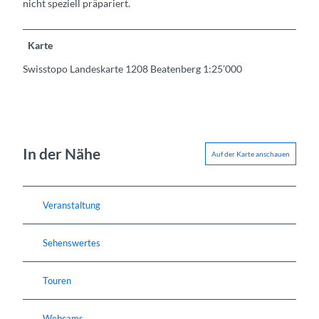
nicht speziell präpariert.
Karte
Swisstopo Landeskarte 1208 Beatenberg 1:25’000
In der Nähe
Auf der Karte anschauen
Veranstaltung
Sehenswertes
Touren
Webcams