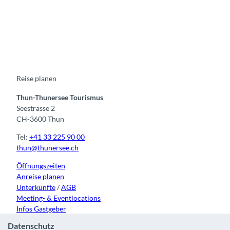
F
Y
I
t
L
a
o
n
i
i
c
u
s
k
n
e
t
t
t
k
b
u
a
o
e
o
b
g
k
d
o
e
r
I
k
a
n
m
Reise planen
Thun-Thunersee Tourismus
Seestrasse 2
CH-3600 Thun
Tel:
+41 33 225 90 00
thun@thunersee.ch
Öffnungszeiten
Anreise planen
Unterkünfte
/
AGB
Meeting- & Eventlocations
Infos Gastgeber
Datenschutz