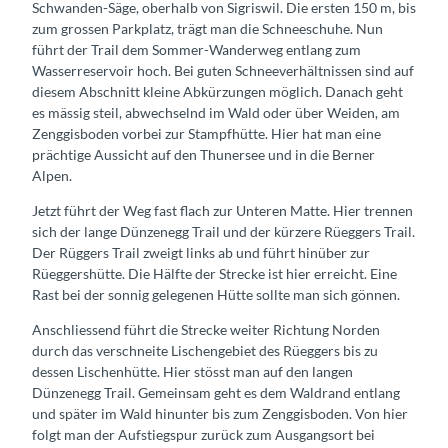
Schwanden-Säge, oberhalb von Sigriswil. Die ersten 150 m, bis
zum grossen Parkplatz, trägt man die Schneeschuhe. Nun
führt der Trail dem Sommer-Wanderweg entlang zum
Wasserreservoir hoch. Bei guten Schneeverhältnissen sind auf
diesem Abschnitt kleine Abkürzungen möglich. Danach geht
es mässig steil, abwechselnd im Wald oder über Weiden, am
Zenggisboden vorbei zur Stampfhütte. Hier hat man eine
prächtige Aussicht auf den Thunersee und in die Berner
Alpen.
Jetzt führt der Weg fast flach zur Unteren Matte. Hier trennen
sich der lange Dünzenegg Trail und der kürzere Rüeggers Trail.
Der Rüggers Trail zweigt links ab und führt hinüber zur
Rüeggershütte. Die Hälfte der Strecke ist hier erreicht. Eine
Rast bei der sonnig gelegenen Hütte sollte man sich gönnen.
Anschliessend führt die Strecke weiter Richtung Norden
durch das verschneite Lischengebiet des Rüeggers bis zu
dessen Lischenhütte. Hier stösst man auf den langen
Dünzenegg Trail. Gemeinsam geht es dem Waldrand entlang
und später im Wald hinunter bis zum Zenggisboden. Von hier
folgt man der Aufstiegspur zurück zum Ausgangsort bei