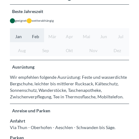
Beste Jahreszeit
geeignet
wetterabhängig
Jan
Feb
Mär
Apr
Mai
Jun
Jul
Aug
Sep
Okt
Nov
Dez
Ausrüstung
Wir empfehlen folgende Ausrüstung: Feste und wasserdichte
Bergschuhe, leichter bis mittlerer Rucksack, Kälteschutz,
Sonnenschutz, Wanderstöcke, Taschenapotheke,
Zwischenverpflegung, Tee in Thermosflasche, Mobiltelefon.
Anreise und Parken
Anfahrt
Via Thun - Oberhofen - Aeschlen - Schwanden bis Säge.
Parken