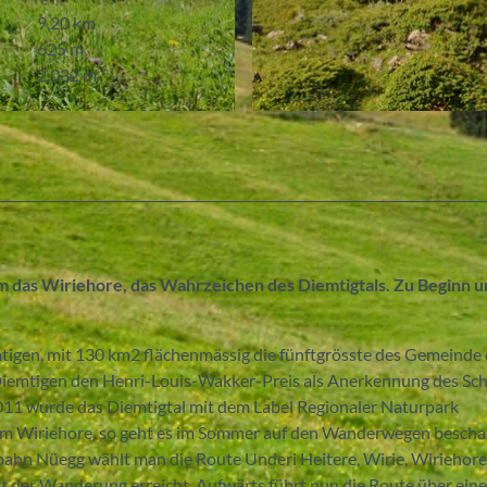
9,20 km
625 m
2.032 m
© Naturpark Diemtigtal
 das Wiriehore, das Wahrzeichen des Diemtigtals. Zu Beginn 
igen, mit 130 km2 flächenmässig die fünftgrösste des Gemeinde
Diemtigen den Henri-Louis-Wakker-Preis als Anerkennung des Sc
2011 wurde das Diemtigtal mit dem Label Regionaler Naturpark
am Wiriehore, so geht es im Sommer auf den Wanderwegen bescha
lbahn Nüegg wählt man die Route Underi Heitere, Wirie, Wiriehore
kt der Wanderung erreicht. Aufwärts führt nun die Route über eine