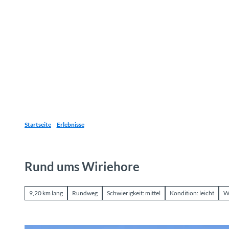
Z
u
Reiseziele
Erlebnisse
Planen
Webca
I
m
I
n
h
a
l
t
Startseite
Erlebnisse
Rund ums Wiriehore
9,20 km lang
Rundweg
Schwierigkeit: mittel
Kondition: leicht
W