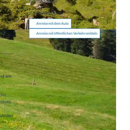
Kontaktdaten
3756
Diemtigen
Anreise mit dem Auto
Anreise mit öffentlichen Verkehrsmitteln
und am
 des
hutzes
ulicher
.