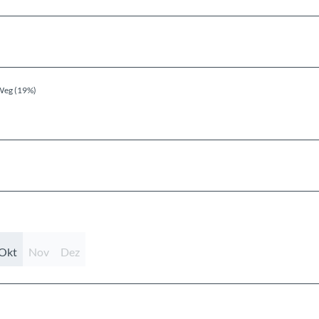
Weg (19%)
Okt
Nov
Dez