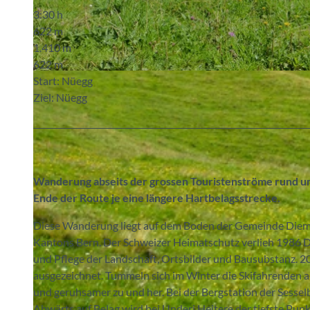
3:30 h
622 m
1.410 m
622 m
© Berne Rando, Berner Wanderwege
Start: Nüegg
Ziel: Nüegg
Wanderung abseits der grossen Touristenströme rund um
Ende der Route je eine längere Hartbelagsstrecke.
Diese Wanderung liegt auf dem Boden der Gemeinde Diemt
Kantons Bern. Der Schweizer Heimatschutz verlieh 1986 
und Pflege der Landschaft, Ortsbilder und Bausubstanz. 
ausgezeichnet. Tummeln sich im Winter die Skifahrenden 
und geruhsamer zu und her. Bei der Bergstation der Sesse
Abwärts auf Belag wird bei Underi Heitere der tiefste Pun