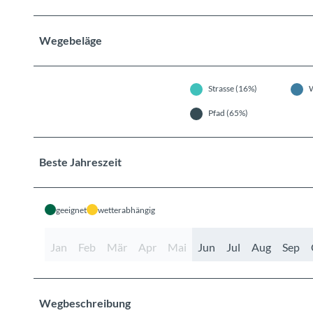
Wegebeläge
Strasse (16%)
Pfad (65%)
Beste Jahreszeit
geeignet
wetterabhängig
Jan
Feb
Mär
Apr
Mai
Jun
Jul
Aug
Sep
Wegbeschreibung