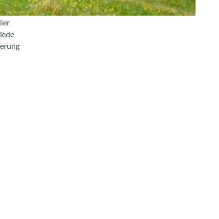
ier
iede
derung