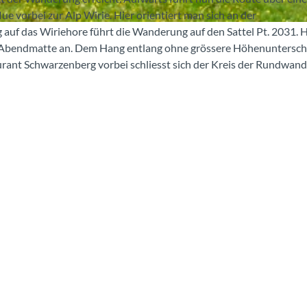
e vorbei zur Alp Wirie. Hier orientiert man sich an der
f das Wiriehore führt die Wanderung auf den Sattel Pt. 2031. H
ur Abendmatte an. Dem Hang entlang ohne grössere Höhenuntersch
urant Schwarzenberg vorbei schliesst sich der Kreis der Rundwan