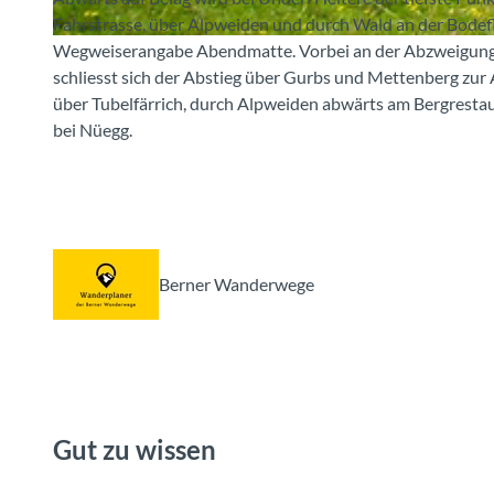
Fahrstrasse, über Alpweiden und durch Wald an der Bodeflu
Wegweiserangabe Abendmatte. Vorbei an der Abzweigung au
© Naturpark Diemtigtal
schliesst sich der Abstieg über Gurbs und Mettenberg z
über Tubelfärrich, durch Alpweiden abwärts am Bergresta
bei Nüegg.
Berner Wanderwege
Gut zu wissen