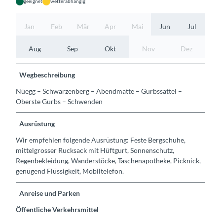
geeignet
wetterabhängig
Jan
Feb
Mär
Apr
Mai
Jun
Jul
Aug
Sep
Okt
Nov
Dez
Wegbeschreibung
Nüegg – Schwarzenberg – Abendmatte – Gurbssattel –
Oberste Gurbs – Schwenden
Ausrüstung
Wir empfehlen folgende Ausrüstung: Feste Bergschuhe,
mittelgrosser Rucksack mit Hüftgurt, Sonnenschutz,
Regenbekleidung, Wanderstöcke, Taschenapotheke, Picknick,
genügend Flüssigkeit, Mobiltelefon.
Anreise und Parken
Öffentliche Verkehrsmittel