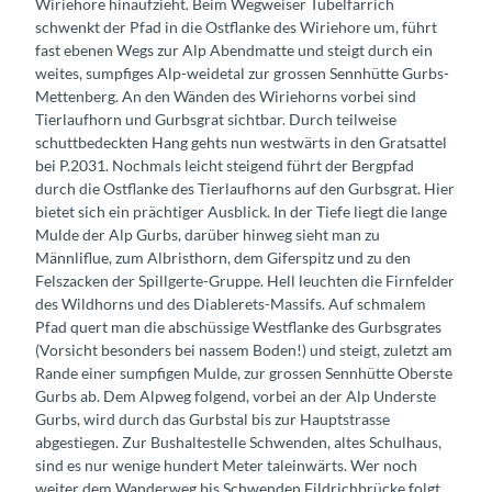
Wiriehore hinaufzieht. Beim Wegweiser Tubelfärrich
schwenkt der Pfad in die Ostflanke des Wiriehore um, führt
fast ebenen Wegs zur Alp Abendmatte und steigt durch ein
weites, sumpfiges Alp-weidetal zur grossen Sennhütte Gurbs-
Mettenberg. An den Wänden des Wiriehorns vorbei sind
Tierlaufhorn und Gurbsgrat sichtbar. Durch teilweise
schuttbedeckten Hang gehts nun westwärts in den Gratsattel
bei P.2031. Nochmals leicht steigend führt der Bergpfad
durch die Ostflanke des Tierlaufhorns auf den Gurbsgrat. Hier
bietet sich ein prächtiger Ausblick. In der Tiefe liegt die lange
Mulde der Alp Gurbs, darüber hinweg sieht man zu
Männliflue, zum Albristhorn, dem Giferspitz und zu den
Felszacken der Spillgerte-Gruppe. Hell leuchten die Firnfelder
des Wildhorns und des Diablerets-Massifs. Auf schmalem
Pfad quert man die abschüssige Westflanke des Gurbsgrates
(Vorsicht besonders bei nassem Boden!) und steigt, zuletzt am
Rande einer sumpfigen Mulde, zur grossen Sennhütte Oberste
Gurbs ab. Dem Alpweg folgend, vorbei an der Alp Underste
Gurbs, wird durch das Gurbstal bis zur Hauptstrasse
abgestiegen. Zur Bushaltestelle Schwenden, altes Schulhaus,
sind es nur wenige hundert Meter taleinwärts. Wer noch
weiter dem Wanderweg bis Schwenden Fildrichbrücke folgt,