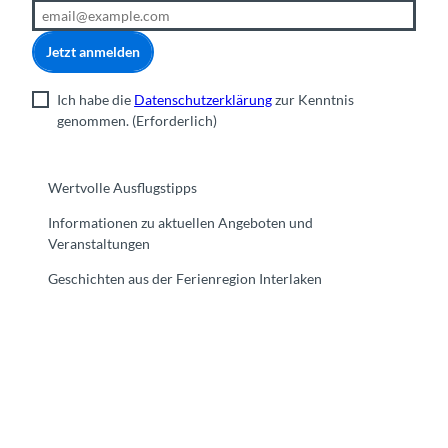
Jetzt anmelden
Ich habe die
Datenschutzerklärung
zur Kenntnis
genommen.
(Erforderlich)
Wertvolle Ausflugstipps
Informationen zu aktuellen Angeboten und
Veranstaltungen
Geschichten aus der Ferienregion Interlaken
F
Y
I
t
L
a
o
n
i
i