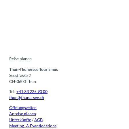
F
Y
I
t
L
a
o
n
i
i
c
u
s
k
n
e
t
t
t
k
b
u
a
o
e
o
b
g
k
d
o
e
r
I
k
a
n
m
Reise planen
Thun-Thunersee Tourismus
Seestrasse 2
CH-3600 Thun
Tel:
+41 33 225 90 00
thun@thunersee.ch
Öffnungszeiten
Anreise planen
Unterkünfte
/
AGB
Meeting- & Eventlocations