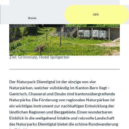
GPX
Route
3:30 h
10,37 km
© Berner Wanderwege
© Berner Wanderwege
650 m
650 m
1.222 m
1.843 m
621 m
Start: Grimmialp, Hotel Spillgerten
Ziel: Grimmialp, Hotel Spillgerten
© Berner Wanderwege
Der Naturpark Diemtigtal ist der einzige von vier
Naturpärken, welcher vollständig im Kanton Bern liegt –
Gantrisch, Chasseral und Doubs sind kantonsübergreifende
Naturpärke. Die Förderung von regionalen Naturpärken ist
ein wichtiges Instrument zur nachhaltigen Entwicklung der
ländlichen Regionen und Berggebiete. Einen wunderbaren
Einblick in die weitgehend intakte und reizvolle Landschaft
des Naturparks Diemtigtal bietet die schöne Rundwanderung