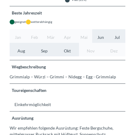
Beste Jahreszeit
geeignet
wetterabhängig
Jan
Feb
Mär
Apr
Mai
Jun
Jul
Aug
Sep
Okt
Nov
Dez
Wegbeschreibung
Grimmialp – Würzi – Grimmi – Nidegg – Egg - Grimmialp
Toureigenschaften
Einkehrmöglichkeit
Ausrüstung
Wir empfehlen folgende Ausrüstung: Feste Bergschuhe,
mittelgrosser Rucksack mit Hüftgurt, Sonnenschutz,