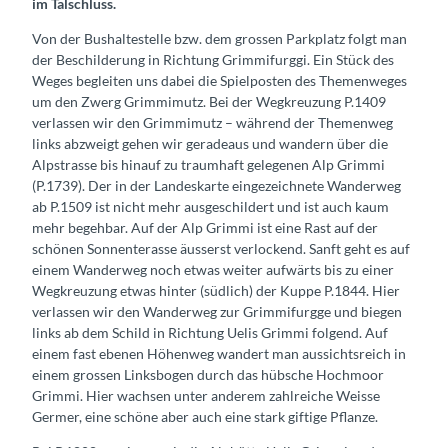
im Talschluss.
Von der Bushaltestelle bzw. dem grossen Parkplatz folgt man
der Beschilderung in Richtung Grimmifurggi. Ein Stück des
Weges begleiten uns dabei die Spielposten des Themenweges
um den Zwerg Grimmimutz. Bei der Wegkreuzung P.1409
verlassen wir den Grimmimutz – während der Themenweg
links abzweigt gehen wir geradeaus und wandern über die
Alpstrasse bis hinauf zu traumhaft gelegenen Alp Grimmi
(P.1739). Der in der Landeskarte eingezeichnete Wanderweg
ab P.1509 ist nicht mehr ausgeschildert und ist auch kaum
mehr begehbar. Auf der Alp Grimmi ist eine Rast auf der
schönen Sonnenterasse äusserst verlockend. Sanft geht es auf
einem Wanderweg noch etwas weiter aufwärts bis zu einer
Wegkreuzung etwas hinter (südlich) der Kuppe P.1844. Hier
verlassen wir den Wanderweg zur Grimmifurgge und biegen
links ab dem Schild in Richtung Uelis Grimmi folgend. Auf
einem fast ebenen Höhenweg wandert man aussichtsreich in
einem grossen Linksbogen durch das hübsche Hochmoor
Grimmi. Hier wachsen unter anderem zahlreiche Weisse
Germer, eine schöne aber auch eine stark giftige Pflanze.