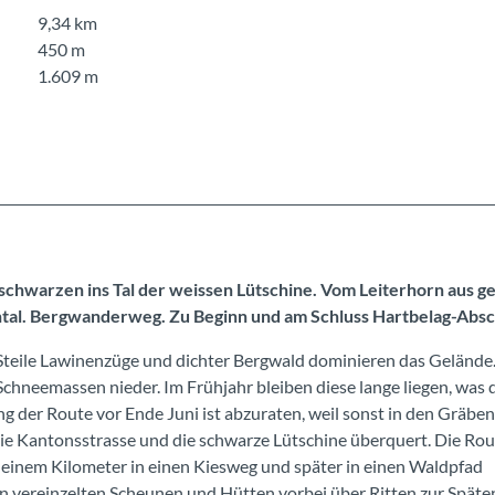
9,34 km
450 m
1.609 m
schwarzen ins Tal der weissen Lütschine. Vom Leiterhorn aus ge
tal. Bergwanderweg. Zu Beginn und am Schluss Hartbelag-Absc
 Steile Lawinenzüge und dichter Bergwald dominieren das Gelände
chneemassen nieder. Im Frühjahr bleiben diese lange liegen, was 
 der Route vor Ende Juni ist abzuraten, weil sonst in den Gräbe
die Kantonsstrasse und die schwarze Lütschine überquert. Die Rou
a einem Kilometer in einen Kiesweg und später in einen Waldpfad
an vereinzelten Scheunen und Hütten vorbei über Ritten zur Späte