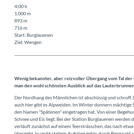
4:00 h
1.000 m
893 m
716 m
Start: Burglauenen
Ziel: Wengen
Wenig bekannter, aber reizvoller Übergang vom Tal der 
man den wohl schönsten Ausblick auf das Lauterbrunnen
Der Nordhang des Männlichen ist abschüssig und schroff.
auch hier gibt es Alpweiden. Im Winter donnern mächtige S
den Namen "Spätenen" eingetragen hat. Von einer Begehung
Schnee und Eis liegt. Bei der Station Burglauenen werden 
verläuft zunächst auf einem Teersträsschen, das nach etw
übergeht. In recht steilem Aufstieg gehts durch Bergwald 