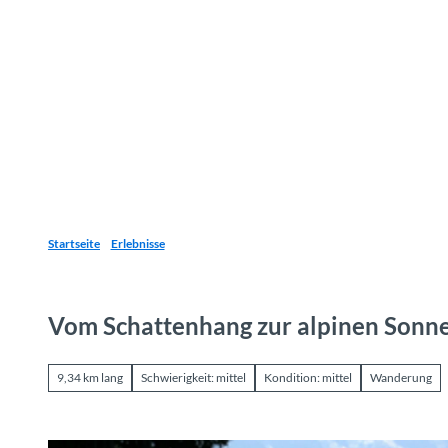
Z
u
Reiseziele
Erlebnisse
Planen
Webca
I
m
I
n
h
a
l
t
Startseite
Erlebnisse
Vom Schattenhang zur alpinen Sonn
9,34 km lang
Schwierigkeit: mittel
Kondition: mittel
Wanderung