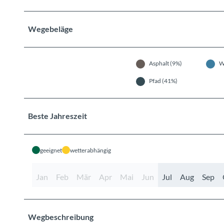
Wegebeläge
Asphalt (9%)
W
Pfad (41%)
Beste Jahreszeit
geeignet
wetterabhängig
Jan
Feb
Mär
Apr
Mai
Jun
Jul
Aug
Sep
Wegbeschreibung