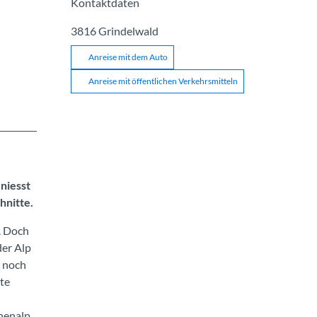
Kontaktdaten
3816
Grindelwald
Anreise mit dem Auto
Anreise mit öffentlichen Verkehrsmitteln
niesst
hnitte.
. Doch
der Alp
n noch
te
nenalp.