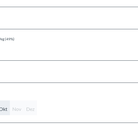
eg (49%)
Okt
Nov
Dez