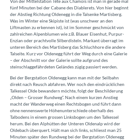
Von der Mittelstation Tête aux Chamois ist man in gerade mal
fünf Minuten bei der Cabane des Diablerets. Von hier beginnt
der Abstieg Richtung Oldenegg in die Talsenke Martisberg.
Was im Winter eine Skipiste ist (was unschwer an den
Liftmasten zu erkennen ist), ist im Sommer geschmückt von
zahlreichen Alpenblumen wie z.B. Blauer Eisenhut, Purpur-
Enzian oder prachtvolle Silberdisteln. Markant überragt im
unteren Bereich des Martisberg das Schluchhore die andere
Talseite. Kurz vor Oldenegg führt der Weg durch eine Galerie
– der Abschnitt vor der Galerie sollte aufgrund des
steinschlaggefährdeten Geländes zügig passiert werden.
Bei der Bergstation Oldenegg kann man mit der Seilbahn
direkt nach Reusch abfahren. Wer noch den eindrücklichen
Talkessel Olde bewandern möchte, folgt der Beschilderung
„Olden – Grosser Rundweg“. Nach einem kurzen Anstieg
macht der Wanderweg einen Rechtsbogen und führt dann
ohne nennenswerte Höhenunterschiede oberhalb des
Talbodens in einem grossen Linksbogen um den Talkessel
herum. Bei den Alphütten der Unteren Oldenalp wird der
Oldebach überquert. Hält man sich links, schliesst man 25
Minuten später den Rundweg bei der Bergstation Oldenegg