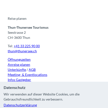
e
t
t
t
k
b
u
a
o
e
o
b
g
k
d
o
e
r
I
k
a
n
m
Reise planen
Thun-Thunersee Tourismus
Seestrasse 2
CH-3600 Thun
Tel:
+41 33 225 90 00
thun@thunersee.ch
Öffnungszeiten
Anreise planen
Unterkünfte
/
AGB
Meeting- & Eventlocations
Infos Gastgeber
Datenschutz
Wir verwenden auf dieser Website Cookies, um die
Gebrauchsfreundlichkeit zu verbessern.
Kontakt
|
Impressum
|
Datenschutz
|
Über uns
|
Partner
|
Datenschutzerklärung