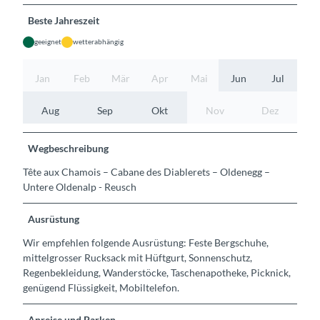
Beste Jahreszeit
geeignet
wetterabhängig
Jan
Feb
Mär
Apr
Mai
Jun
Jul
Aug
Sep
Okt
Nov
Dez
Wegbeschreibung
Tête aux Chamois – Cabane des Diablerets – Oldenegg –
Untere Oldenalp - Reusch
Ausrüstung
Wir empfehlen folgende Ausrüstung: Feste Bergschuhe,
mittelgrosser Rucksack mit Hüftgurt, Sonnenschutz,
Regenbekleidung, Wanderstöcke, Taschenapotheke, Picknick,
genügend Flüssigkeit, Mobiltelefon.
Anreise und Parken