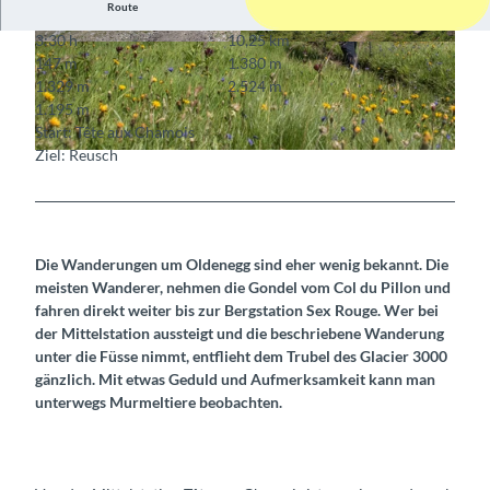
Route
3:30 h
10,25 km
© Berner Wanderwege
© Berner Wanderwege
147 m
1.380 m
1.329 m
2.524 m
1.195 m
Start: Tête aux Chamois
Ziel: Reusch
© Berner Wanderwege
Die Wanderungen um Oldenegg sind eher wenig bekannt. Die
meisten Wanderer, nehmen die Gondel vom Col du Pillon und
fahren direkt weiter bis zur Bergstation Sex Rouge. Wer bei
der Mittelstation aussteigt und die beschriebene Wanderung
unter die Füsse nimmt, entflieht dem Trubel des Glacier 3000
gänzlich. Mit etwas Geduld und Aufmerksamkeit kann man
unterwegs Murmeltiere beobachten.