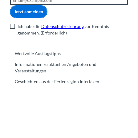
Jetzt anmelden
Ich habe die
Datenschutzerklärung
zur Kenntnis
genommen.
(Erforderlich)
Wertvolle Ausflugstipps
Informationen zu aktuellen Angeboten und
Veranstaltungen
Geschichten aus der Ferienregion Interlaken
F
Y
I
t
L
a
o
n
i
i
c
u
s
k
n