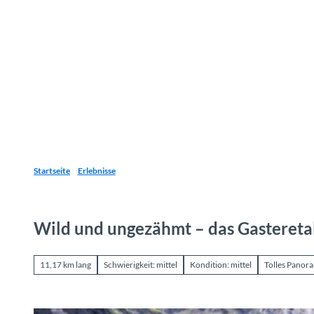
Z
u
Reiseziele
Erlebnisse
Planen
Webca
I
m
I
n
h
a
l
t
Startseite
Erlebnisse
Wild und ungezähmt – das Gastereta
11,17 km lang
Schwierigkeit: mittel
Kondition: mittel
Tolles Panor