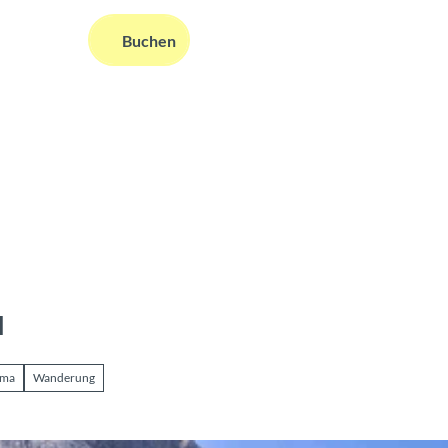
DE
Buchen
ms
nformationen
Suche
l
ama
Wanderung