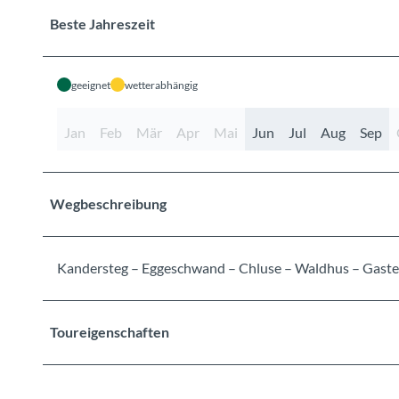
Beste Jahreszeit
geeignet
wetterabhängig
Jan
Feb
Mär
Apr
Mai
Jun
Jul
Aug
Sep
Wegbeschreibung
Kandersteg – Eggeschwand – Chluse – Waldhus – Gaster
Toureigenschaften