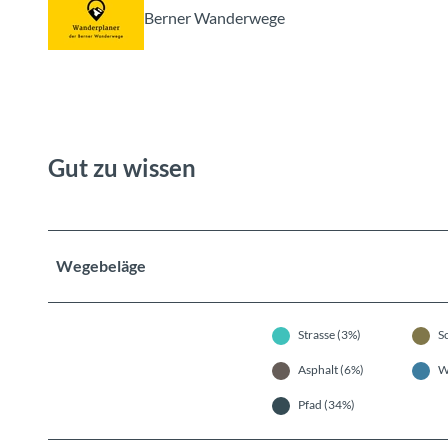
Berner Wanderwege
Gut zu wissen
Wegebeläge
Strasse (3%)
S
Asphalt (6%)
W
Pfad (34%)