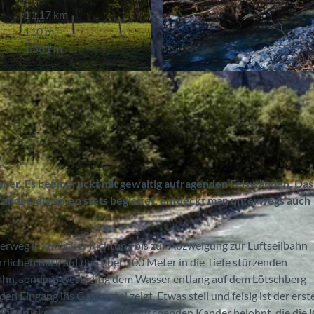
11,17 km
110 m
1.581 m
© Bernd Jung, Berner Wanderwege
her. Es beeindruckt mit gewaltig aufragenden Felswänden. Das
ander, die einen stets begleitet, entdeckt man unterwegs auch
eg in südlicher Richtung bis zur Abzweigung zur Luftseilbahn
lichen Blick auf den über 100 Meter in die Tiefe stürzenden
lbahn, sondern westseitig dem Wasser entlang auf dem Lötschberg-
 Eingang ins Gasteretal zeigt. Etwas steil und felsig ist der erste
 Eindrücken der wilden und rauschenden Kander belohnt, die die 