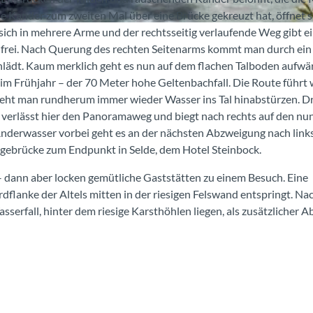
Kander zum zweiten Mal über eine Brücke gekreuzt hat, öffnet s
 sich in mehrere Arme und der rechtsseitig verlaufende Weg gibt e
se frei. Nach Querung des rechten Seitenarms kommt man durch ein
lädt. Kaum merklich geht es nun auf dem flachen Talboden aufwär
im Frühjahr – der 70 Meter hohe Geltenbachfall. Die Route führt 
sieht man rundherum immer wieder Wasser ins Tal hinabstürzen. Dr
 verlässt hier den Panoramaweg und biegt nach rechts auf den nu
derwasser vorbei geht es an der nächsten Abzweigung nach link
gebrücke zum Endpunkt in Selde, dem Hotel Steinbock.
– dann aber locken gemütliche Gaststätten zu einem Besuch. Eine
rdflanke der Altels mitten in der riesigen Felswand entspringt. Na
erfall, hinter dem riesige Karsthöhlen liegen, als zusätzlicher A