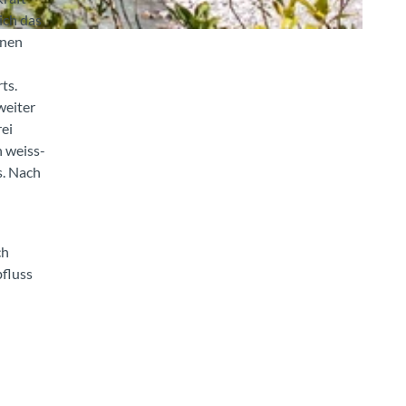
ich das
inen
ts.
weiter
ei
n weiss-
s. Nach
ch
bfluss