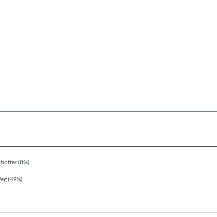
chotter (8%)
eg (49%)