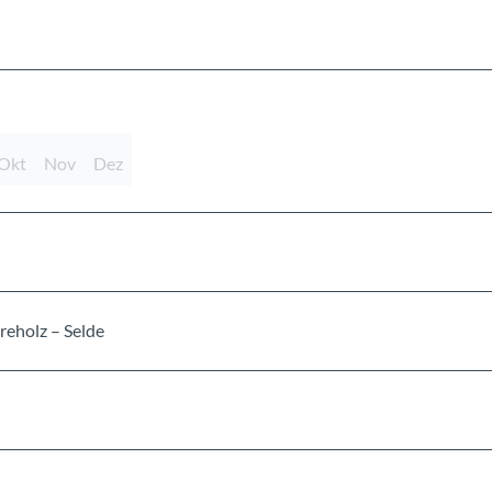
Okt
Nov
Dez
eholz – Selde