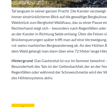
des Wassers deutlich machen. Nachdem der Wanderweg die 
Tal langsam in seiner ganzen Pracht. Die Kander verzweigt
© Jessica Rockstroh, Berner Wanderwege
immer eindrücklicheren Blick auf die gewaltige Bergkulis
Waldstück zum Berghotel Waldhaus, das zu einer Pause ein
Rechterhand zeigt sich – besonders nach Regenfällen oder 
an der Kander in Richtung Selde entlang. Über die Felsen 
Brückenquerungen später trifft man auf eine Verzweigung,
rot-weiss markierten Bergwanderweg ab. An den Hütten Än
dem Wald gelangt man dann über eine 72 Meter lange Hän
Hintergrund
: Das Gasteretal ist nur im Sommer bewohnt 
Besonderheit des Tals ist der Geltenbachfall, der an der No
Regenfällen oder während der Schneeschmelze wird der Wass
des Höhlensystems aktiv.