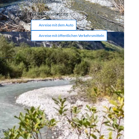
Kontaktdaten
3718
Kandersteg
Anreise mit dem Auto
Anreise mit öffentlichen Verkehrsmitteln
 Teil
Kraft