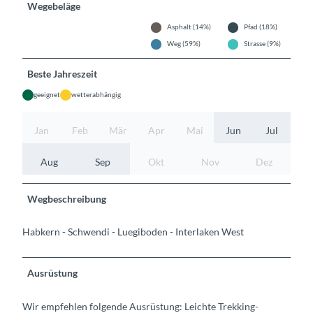
Wegebeläge
Asphalt (14%)
Pfad (18%)
Weg (59%)
Strasse (9%)
Beste Jahreszeit
geeignet
wetterabhängig
Jan
Feb
Mär
Apr
Mai
Jun
Jul
Aug
Sep
Okt
Nov
Dez
Wegbeschreibung
Habkern - Schwendi - Luegiboden - Interlaken West
Ausrüstung
Wir empfehlen folgende Ausrüstung: Leichte Trekking-