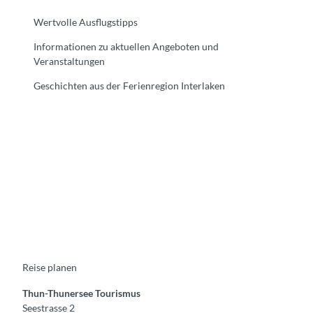
Wertvolle Ausflugstipps
Informationen zu aktuellen Angeboten und
Veranstaltungen
Geschichten aus der Ferienregion Interlaken
F
Y
I
t
L
a
o
n
i
i
c
u
s
k
n
e
t
t
t
k
b
u
a
o
e
o
b
g
k
d
o
e
r
I
k
a
n
m
Reise planen
Thun-Thunersee Tourismus
Seestrasse 2