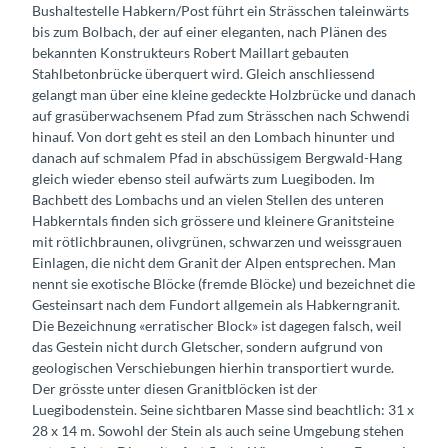
Bushaltestelle Habkern/Post führt ein Strässchen taleinwärts
bis zum Bolbach, der auf einer eleganten, nach Plänen des
bekannten Konstrukteurs Robert Maillart gebauten
Stahlbetonbrücke überquert wird. Gleich anschliessend
gelangt man über eine kleine gedeckte Holzbrücke und danach
auf grasüberwachsenem Pfad zum Strässchen nach Schwendi
hinauf. Von dort geht es steil an den Lombach hinunter und
danach auf schmalem Pfad in abschüssigem Bergwald-Hang
gleich wieder ebenso steil aufwärts zum Luegiboden. Im
Bachbett des Lombachs und an vielen Stellen des unteren
Habkerntals finden sich grössere und kleinere Granitsteine
mit rötlichbraunen, olivgrünen, schwarzen und weissgrauen
Einlagen, die nicht dem Granit der Alpen entsprechen. Man
nennt sie exotische Blöcke (fremde Blöcke) und bezeichnet die
Gesteinsart nach dem Fundort allgemein als Habkerngranit.
Die Bezeichnung «erratischer Block» ist dagegen falsch, weil
das Gestein nicht durch Gletscher, sondern aufgrund von
geologischen Verschiebungen hierhin transportiert wurde.
Der grösste unter diesen Granitblöcken ist der
Luegibodenstein. Seine sichtbaren Masse sind beachtlich: 31 x
28 x 14 m. Sowohl der Stein als auch seine Umgebung stehen