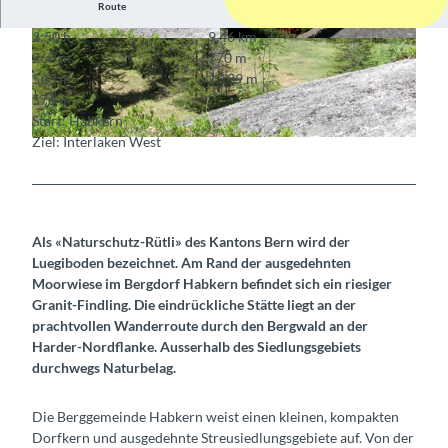
Route
2:50 h
9,46 km
© Berner Wanderwege
© Interlaken.ch
260 m
770 m
563 m
1.139 m
576 m
Start: Habkern
Ziel: Interlaken West
© Berner Wanderwege, Berner Wanderwege
Als «Naturschutz-Rütli» des Kantons Bern wird der
Luegiboden bezeichnet. Am Rand der ausgedehnten
Moorwiese im Bergdorf Habkern befindet sich ein riesiger
Granit-Findling. Die eindrückliche Stätte liegt an der
prachtvollen Wanderroute durch den Bergwald an der
Harder-Nordflanke. Ausserhalb des Siedlungsgebiets
durchwegs Naturbelag.
Die Berggemeinde Habkern weist einen kleinen, kompakten
Dorfkern und ausgedehnte Streusiedlungsgebiete auf. Von der