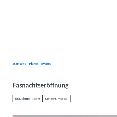
Z
u
Reiseziele
Erlebnisse
Planen
Webca
I
m
I
n
h
a
l
t
Startseite
Planen
Events
Fasnachtseröffnung
Brauchtum, Markt
Konzert, Musical