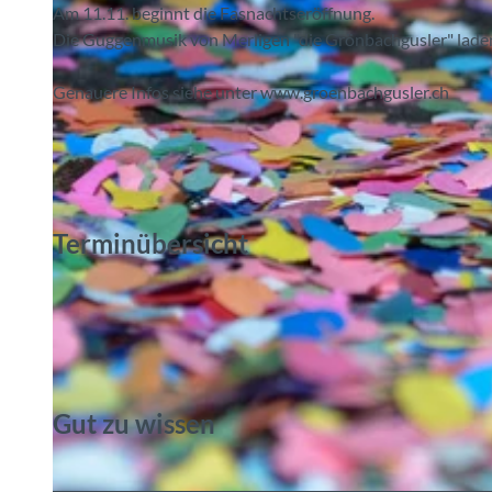
Am 11.11. beginnt die Fasnachtseröffnung.
Die Guggenmusik von Merligen "die Grönbachgusler" laden 
Genauere Infos siehe unter www.groenbachgusler.ch
Terminübersicht
Gut zu wissen