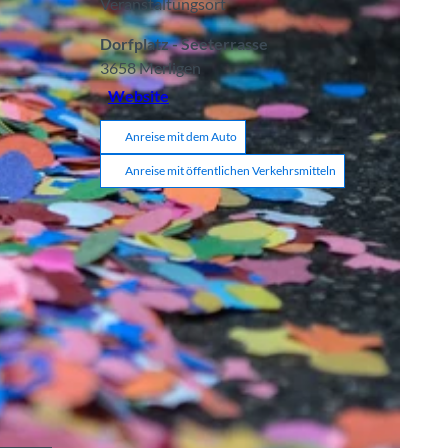
Veranstaltungsort
Dorfplatz - Seeterrasse
3658
Merligen
Website
Anreise mit dem Auto
Anreise mit öffentlichen Verkehrsmitteln