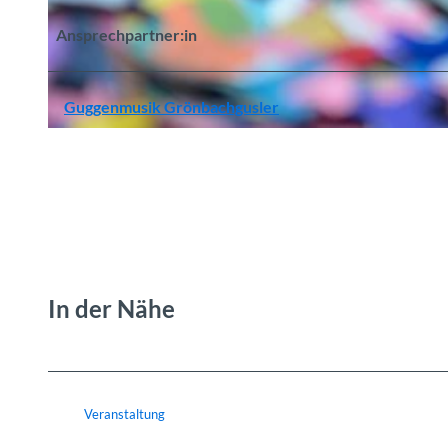
Ansprechpartner:in
© Guidle.com
Guggenmusik Grönbachgusler
© Guidle.com
In der Nähe
Veranstaltung