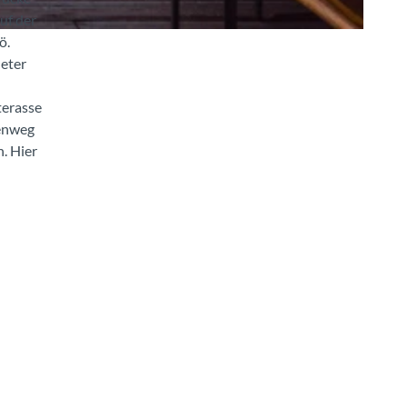
uf der
ö.
Meter
terasse
henweg
. Hier