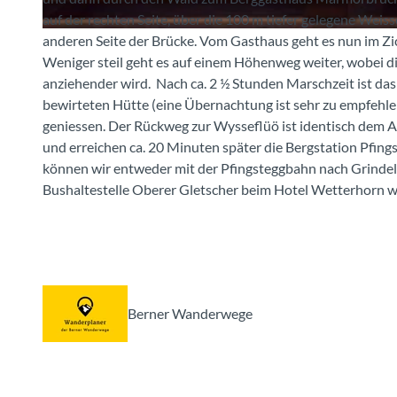
auf der rechten Seite, über die 100 m tiefer gelegene Weis
anderen Seite der Brücke. Vom Gasthaus geht es nun im Zi
© Berner Wanderwege
Weniger steil geht es auf einem Höhenweg weiter, wobei di
anziehender wird. Nach ca. 2 ½ Stunden Marschzeit ist das
bewirteten Hütte (eine Übernachtung ist sehr zu empfehle
geniessen. Der Rückweg zur Wysseflüö ist identisch dem
und erreichen ca. 20 Minuten später die Bergstation Pfin
können wir entweder mit der Pfingsteggbahn nach Grindel
Bushaltestelle Oberer Gletscher beim Hotel Wetterhorn wa
Berner Wanderwege