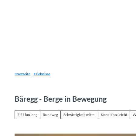
Z
u
Reiseziele
Erlebnisse
Planen
Webca
I
m
I
n
h
a
l
t
Startseite
Erlebnisse
Bäregg - Berge in Bewegung
7,51 km lang
Rundweg
Schwierigkeit: mittel
Kondition: leicht
W