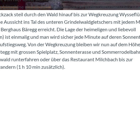
se Lütschine und zu dem Aussichtspunkt in die Gletscherschlucht a
ckzack steil durch den Wald hinauf bis zur Wegkreuzung Wysseflü
e Aussicht ins Tal des unteren Grindelwaldgletschers mit jedem 
 Berghaus Bäregg erreicht. Die Lage der heimeligen und liebevoll
n) ist einmalig und man wird sicher jede Minute auf deren Sonnen
 Aufstiegsweg. Von der Wegkreuzung bleiben wir nun auf dem Hö
gstegg mit grossen Spielplatz, Sonnenterasse und Sommerrodelbahn
wald runterfahren oder über das Restaurant Milchbach bis zur
ndern (1 h 10 min zusätzlich).