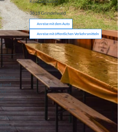
Kontaktdaten
3818
Grindelwald
Anreise mit dem Auto
Anreise mit öffentlichen Verkehrsmitteln
rzehnten
g und
 Der
uf
hwarzen
iesen
rücke