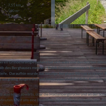
7,51 km
590 m
1.774 m
© Berne Rando, Berner Wanderwege
teren Grindelwaldgletschers hat sich während den letzten Jah
alb des Berghauses mehrere Kubik Gesteinsmassen in Bewegun
e Tiefe. Daraufhin wurde das heutige Berghaus Bäregg errichtet.
sorgfältig ausgewählt und bietet eine eindrückliche Aussicht a
strasse leicht abwärts, über die Mättenbergbrücke und an der Sc
 Minuten weist uns eine Beschilderung den Weg nach links über W
on hier lohnt sich noch ein kurzer Abstecher zu einer kleinen B