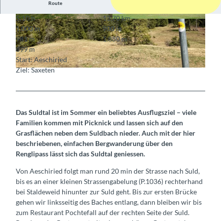
Route
5:10 h
13,70 km
© Berner Wanderwege
© Berner Wanderwege
1.000 m
900 m
981 m
1.880 m
899 m
Start: Aeschiried
Ziel: Saxeten
© Markus Schluep, Berner Wanderwege
Das Suldtal ist im Sommer ein beliebtes Ausflugsziel – viele
Familien kommen mit Picknick und lassen sich auf den
Grasflächen neben dem Suldbach nieder. Auch mit der hier
beschriebenen, einfachen Bergwanderung über den
Renglipass lässt sich das Suldtal geniessen.
Von Aeschiried folgt man rund 20 min der Strasse nach Suld,
bis es an einer kleinen Strassengabelung (P.1036) rechterhand
bei Staldeweid hinunter zur Suld geht. Bis zur ersten Brücke
gehen wir linksseitig des Baches entlang, dann bleiben wir bis
zum Restaurant Pochtefall auf der rechten Seite der Suld.