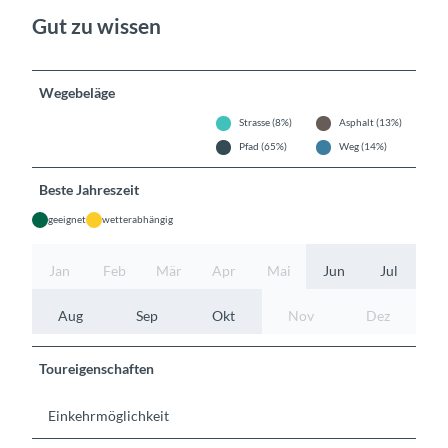
Gut zu wissen
Wegebeläge
Strasse (8%)
Asphalt (13%)
Pfad (65%)
Weg (14%)
Beste Jahreszeit
geeignet
wetterabhängig
Jan
Feb
Mär
Apr
Mai
Jun
Jul
Aug
Sep
Okt
Nov
Dez
Toureigenschaften
Einkehrmöglichkeit