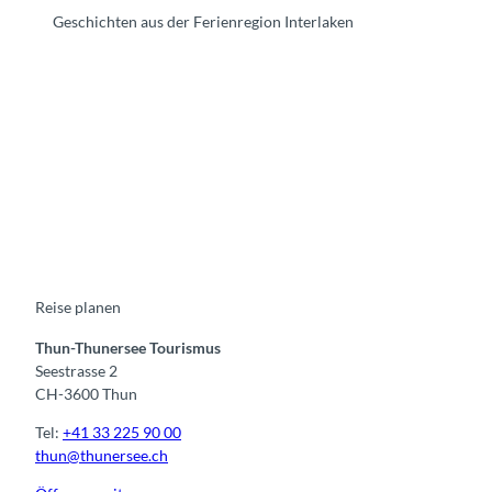
Geschichten aus der Ferienregion Interlaken
F
Y
I
t
L
a
o
n
i
i
c
u
s
k
n
e
t
t
t
k
b
u
a
o
e
o
b
g
k
d
o
e
r
I
k
a
n
m
Reise planen
Thun-Thunersee Tourismus
Seestrasse 2
CH-3600 Thun
Tel:
+41 33 225 90 00
thun@thunersee.ch