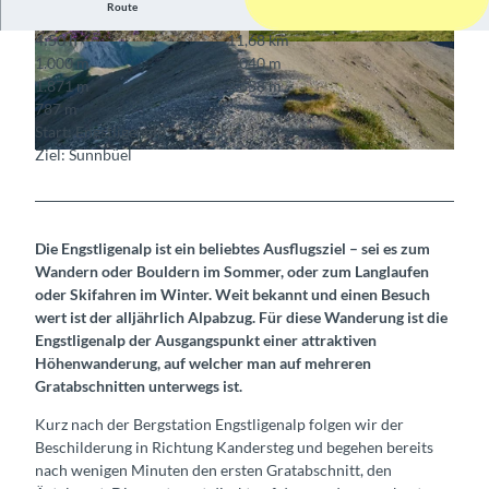
Route
4:50 h
11,68 km
© Berner Wanderwege
© Berner Wanderwege
1.000 m
1.040 m
1.871 m
2.658 m
787 m
Start: Engstligenalp
Ziel: Sunnbüel
© Berner Wanderwege
Die Engstligenalp ist ein beliebtes Ausflugsziel – sei es zum
Wandern oder Bouldern im Sommer, oder zum Langlaufen
oder Skifahren im Winter. Weit bekannt und einen Besuch
wert ist der alljährlich Alpabzug. Für diese Wanderung ist die
Engstligenalp der Ausgangspunkt einer attraktiven
Höhenwanderung, auf welcher man auf mehreren
Gratabschnitten unterwegs ist.
Kurz nach der Bergstation Engstligenalp folgen wir der
Beschilderung in Richtung Kandersteg und begehen bereits
nach wenigen Minuten den ersten Gratabschnitt, den