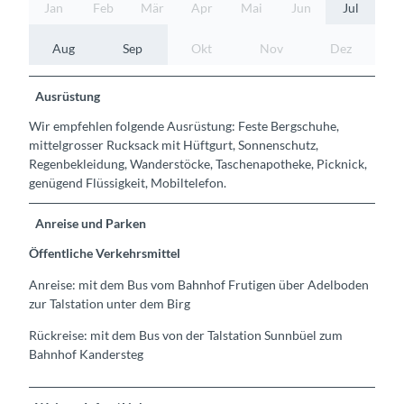
Jan
Feb
Mär
Apr
Mai
Jun
Jul
Aug
Sep
Okt
Nov
Dez
Ausrüstung
Wir empfehlen folgende Ausrüstung: Feste Bergschuhe,
mittelgrosser Rucksack mit Hüftgurt, Sonnenschutz,
Regenbekleidung, Wanderstöcke, Taschenapotheke, Picknick,
genügend Flüssigkeit, Mobiltelefon.
Anreise und Parken
Öffentliche Verkehrsmittel
Anreise: mit dem Bus vom Bahnhof Frutigen über Adelboden
zur Talstation unter dem Birg
Rückreise: mit dem Bus von der Talstation Sunnbüel zum
Bahnhof Kandersteg