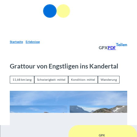
Z
u
DE
Webcams
Informationen
Suche
Menü
m
I
n
h
a
Startseite
Erlebnisse
Teilen
GPX
PDF
l
t
Grattour von Engstligen ins Kandertal
11,68 km lang
Schwierigkeit: mittel
Kondition: mittel
Wanderung
GPX