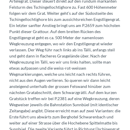
Ärtelegrat. Dieser steuert direkt auf den rundum markanten
Felsturm des Tschingellochtighore zu. Fast 600 Höhenmeter
folgen wir dem Grat. Weiter geht’s auf der Südostseite des
Tschingellochtighore bis zum aussichtsreichen Engstligengrat.
Ein letzter sanfter Anstieg bringt uns am P.2659 zum höchsten
Punkt dieser Grattour. Auf dem breiten Rücken des
Engstligengrat geht es ca. 500 Meter der namenlosen
Wegkreuzung entgegen, wo wir den Engstligengrat wieder
verlassen. Der Weg führ nach links ab ins Tälli, anfangs steil
und geht dann in flacheres Grasgelände über. Nach der
Wegkreuzung im Tälli, wo wir uns links halten, sollte man
etwas aufpassen und die weiss-rot-weissen
Wegmarkierungen, welche uns leicht nach rechts führen,
nicht aus den Augen verlieren. So queren wir dann leicht
ansteigend unterhalb der grossen Felswand hinüber zum
nächsten Gratabschnitt, dem Schwarzgrätli. Auf dem kurzen
Gratstück treffen wir bei P.2381 auf eine Wegkreuzung, deren
Wegweiser jeweils die Bahnstation Sunnbüel (mit identischer
Zeitangabe) angibt. Diese erreicht man auf zwei Varianten: die
Erste führt uns abwärts zum Berghotel Schwarenbach und
weiter auf einer Strasse über die Hochebene Spittelmatte bis
Sunnbüel. Die zweite Variante führt in Richtung Üschinengrat