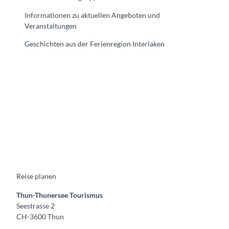
Informationen zu aktuellen Angeboten und
Veranstaltungen
Geschichten aus der Ferienregion Interlaken
F
Y
I
t
L
a
o
n
i
i
c
u
s
k
n
e
t
t
t
k
b
u
a
o
e
o
b
g
k
d
o
e
r
I
k
a
n
m
Reise planen
Thun-Thunersee Tourismus
Seestrasse 2
CH-3600 Thun