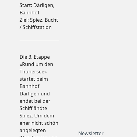
Start: Därligen,
Alle Themen
Bahnhof
Herbstevents
Ziel: Spiez, Bucht
Herbstwanderungen
/ Schiffstation
Kulinarik
Familien
Alle Themen
Familienaktivitäten
Die 3. Etappe
Familienausflüge
«Rund um den
Schlechtwetter-Tipps
Thunersee»
Stimmungsvolle Winternatur
startet beim
Alle Themen
Bahnhof
Winteraktivitäten
Därligen und
Winterausflüge
endet bei der
Winterevents
Schiffländte
anen
Spiez. Um dem
Alle Themen
eher nicht schön
Unterkünfte
angelegten
Alle Themen
Newsletter