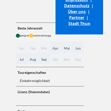
Strasse
Asphalt
(4%)
(18%)
Datenschutz
|
Über uns
|
Weg
Pfad
Partner
|
(50%)
(28%)
Stadt Thun
Beste Jahreszeit
geeignet
wetterabhängig
Jan
Feb
Mär
Apr
Mai
Jun
Jul
Aug
Sep
Okt
Nov
Dez
Toureigenschaften
Einkehrmöglichkeit
Lizenz (Stammdaten)