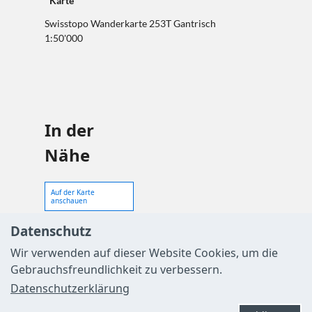
Karte
Swisstopo Wanderkarte 253T Gantrisch
1:50'000
In der
Nähe
Auf der Karte
anschauen
Datenschutz
Veranstaltung
Wir verwenden auf dieser Website Cookies, um die
Gebrauchsfreundlichkeit zu verbessern.
Sehenswertes
Datenschutzerklärung
Touren