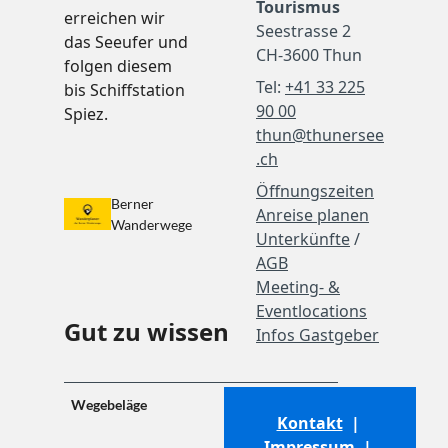
Tourismus
erreichen wir
t
Seestrasse 2
das Seeufer und
CH-3600 Thun
folgen diesem
Tel:
+41 33 225
bis Schiffstation
90 00
Spiez.
thun@thunersee
.ch
Öffnungszeiten
Berner
Anreise planen
Wanderwege
Unterkünfte
/
AGB
Meeting- &
Eventlocations
Gut zu wissen
Infos Gastgeber
Wegebeläge
Kontakt
|
Impressum
|