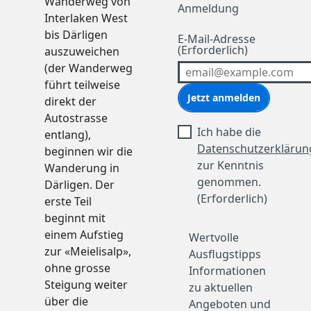
Wanderweg von
Hotels
Anmeldung
Interlaken West
Herbergen & Hostels
bis Därligen
Bed & Breakfasts
E-Mail-Adresse
(Erforderlich)
auszuweichen
Ferienwohnungen
(der Wanderweg
Campings
führt teilweise
Gruppenunterkünfte
Jetzt anmelden
direkt der
Unterwegs
Autostrasse
Alle Themen
Ich habe die
entlang),
GoldenPass
Datenschutzerklärun
beginnen wir die
Grand Tour of Switzerland
zur Kenntnis
Wanderung in
Grand Train Tour
genommen.
Därligen. Der
Luzern-Interlaken Express
(Erforderlich)
erste Teil
Motorrad-Reisen
beginnt mit
Swiss Travel System
einem Aufstieg
Wertvolle
Tour über die Zentralalpen
zur «Meielisalp»,
Ausflugstipps
Meeting- & Eventlocations
ohne grosse
Informationen
Alle Themen
Steigung weiter
zu aktuellen
Seminar- & Eventlocations am
über die
Angeboten und
Thunersee