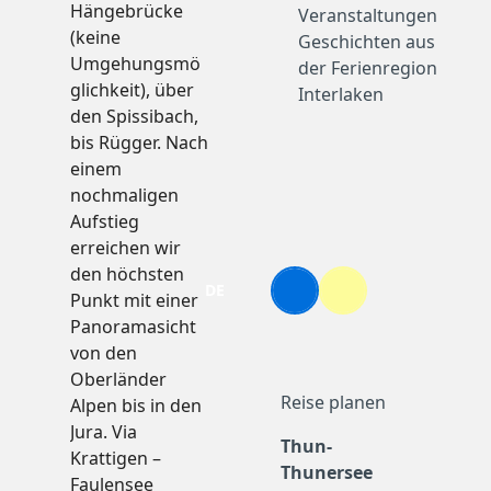
Hängebrücke
Veranstaltungen
Teamerlebnisse
(keine
Geschichten aus
Events
Umgehungsmö
der Ferienregion
Alle Themen
glichkeit), über
Interlaken
Top Events
den Spissibach,
Veranstaltungskalender
bis Rügger. Nach
Prospekte & Flyer
einem
Restaurants
nochmaligen
Barrierefreie Ausflugsziele
Aufstieg
Pauschalangebote
erreichen wir
Anreise
F
Y
I
t
den höchsten
a
o
n
i
c
L
u
s
k
DE
Punkt mit einer
Webcams
Informationen
Suche
Menü
Z
e
i
t
t
t
Panoramasicht
b
n
u
a
o
u
o
k
b
g
k
von den
m
o
e
e
r
Oberländer
k
d
a
I
I
m
Reise planen
Alpen bis in den
n
n
Jura. Via
h
Thun-
Krattigen –
a
Thunersee
Faulensee
l