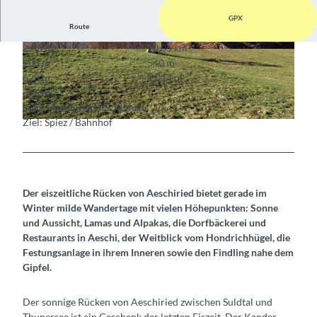
GPX
Route
2:45 h
10,05 km
© Sabine Joss, Sabine Joss
© Sabine Joss, Sabine Joss
108 m
540 m
628 m
1.014 m
386 m
Start: Aeschiried / Schulhaus
Ziel: Spiez / Bahnhof
© Sabine Joss, Sabine Joss
Der eiszeitliche Rücken von Aeschiried bietet gerade im
Winter milde Wandertage mit vielen Höhepunkten: Sonne
und Aussicht, Lamas und Alpakas, die Dorfbäckerei und
Restaurants in Aeschi, der Weitblick vom Hondrichhügel, die
Festungsanlage in ihrem Inneren sowie den Findling nahe dem
Gipfel.
Der sonnige Rücken von Aeschiried zwischen Suldtal und
Thunersee ist ein Geschenk der letzten Eiszeit. Der Kander-