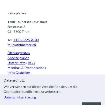
o
b
g
k
d
o
e
r
I
k
a
n
m
Reise planen
Thun-Thunersee Tourismus
Seestrasse 2
CH-3600 Thun
Tel:
+41 33 225 90 00
thun@thunersee.ch
Öffnungszeiten
Anreise planen
Unterkünfte
/
AGB
Meeting- & Eventlocations
Infos Gastgeber
Datenschutz
Wir verwenden auf dieser Website Cookies, um die
Gebrauchsfreundlichkeit zu verbessern.
Kontakt
|
Impressum
|
Datenschutz
|
Über uns
|
Partner
|
Datenschutzerklärung
Stadt Thun