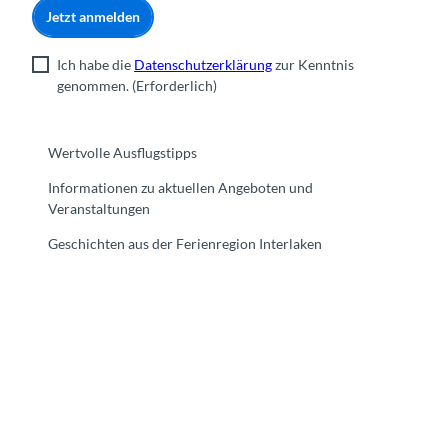
Jetzt anmelden
Ich habe die
Datenschutzerklärung
zur Kenntnis
genommen.
(Erforderlich)
Wertvolle Ausflugstipps
Informationen zu aktuellen Angeboten und
Veranstaltungen
Geschichten aus der Ferienregion Interlaken
F
Y
I
t
L
a
o
n
i
i
c
u
s
k
n
e
t
t
t
k
b
u
a
o
e