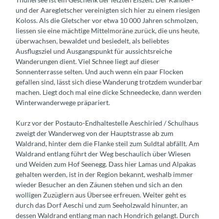
und der Aaregletscher vereinigten sich hier zu einem riesigen
Koloss. Als die Gletscher vor etwa 10 000 Jahren schmolzen,
liessen sie eine mächtige Mittelmoräne zurück, die uns heute,
überwachsen, bewaldet und besiedelt, als beliebtes
Ausflugsziel und Ausgangspunkt für aussichtsreiche
Wanderungen dient. Viel Schnee liegt auf dieser
Sonnenterrasse selten. Und auch wenn ein paar Flocken
gefallen sind, lässt sich diese Wanderung trotzdem wunderbar
machen. Liegt doch mal eine dicke Schneedecke, dann werden
Winterwanderwege präpariert.
Kurz vor der Postauto-Endhaltestelle Aeschiried / Schulhaus
zweigt der Wanderweg von der Hauptstrasse ab zum
Waldrand, hinter dem die Flanke steil zum Suldtal abfällt. Am
Waldrand entlang führt der Weg beschaulich über Wiesen
und Weiden zum Hof Seenegg. Dass hier Lamas und Alpakas
gehalten werden, ist in der Region bekannt, weshalb immer
wieder Besucher an den Zäunen stehen und sich an den
wolligen Zuzüglern aus Übersee erfreuen. Weiter geht es
durch das Dorf Aeschi und zum Seeholzwald hinunter, an
dessen Waldrand entlang man nach Hondrich gelangt. Durch