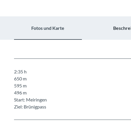
Fotos und Karte
Beschre
2:35 h
650 m
595 m
496 m
Start: Meiringen
Ziel: Brünigpass