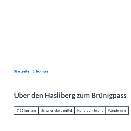
Z
u
Reiseziele
Erlebnisse
Planen
Webca
I
m
I
n
h
a
l
t
Startseite
Erlebnisse
Über den Hasliberg zum Brünigpass
7,23 km lang
Schwierigkeit: mittel
Kondition: leicht
Wanderung