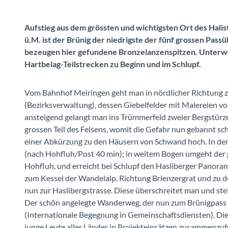
Aufstieg aus dem grössten und wichtigsten Ort des Halis
ü.M. ist der Brünig der niedrigste der fünf grossen Pas
bezeugen hier gefundene Bronzelanzenspitzen. Unterwe
Hartbelag-Teilstrecken zu Beginn und im Schlupf.
Vom Bahnhof Meiringen geht man in nördlicher Richtung 
(Bezirksverwaltung), dessen Giebelfelder mit Malereien 
ansteigend gelangt man ins Trümmerfeld zweier Bergstürz
grossen Teil des Felsens, womit die Gefahr nun gebannt sch
einer Abkürzung zu den Häusern von Schwand hoch. In der
(nach Hohfluh/Post 40 min); in weitem Bogen umgeht der 
Hohfluh, und erreicht bei Schlupf den Hasliberger Panor
zum Kessel der Wandelalp, Richtung Brienzergrat und zu
nun zur Haslibergstrasse. Diese überschreitet man und ste
Der schön angelegte Wanderweg, der nun zum Brünigpass hi
(Internationale Begegnung in Gemeinschaftsdiensten). Diese
junge Leute aller Länder in Projekteinsätzen zusammenzufü