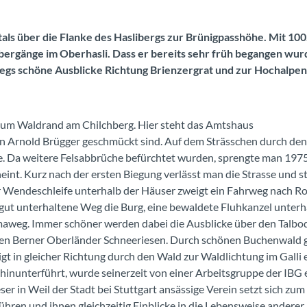
tals über die Flanke des Haslibergs zur Brünigpasshöhe. Mit 10
sübergänge im Oberhasli. Dass er bereits sehr früh begangen wur
gs schöne Ausblicke Richtung Brienzergrat und zur Hochalpen
zum Waldrand am Chilchberg. Hier steht das Amtshaus
von Arnold Brügger geschmückt sind. Auf dem Strässchen durch de
e. Da weitere Felsabbrüche befürchtet wurden, sprengte man 197
eint. Kurz nach der ersten Biegung verlässt man die Strasse und st
 Wendeschleife unterhalb der Häuser zweigt ein Fahrweg nach Ro
gut unterhaltene Weg die Burg, eine bewaldete Fluhkanzel unterh
amaweg. Immer schöner werden dabei die Ausblicke über den Talbo
 den Berner Oberländer Schneeriesen. Durch schönen Buchenwald 
igt in gleicher Richtung durch den Wald zur Waldlichtung im Galli
nunterführt, wurde seinerzeit von einer Arbeitsgruppe der IBG e
r in Weil der Stadt bei Stuttgart ansässige Verein setzt sich zum 
hren und ihnen gleichzeitig Einblicke in die Lebensweise anderer