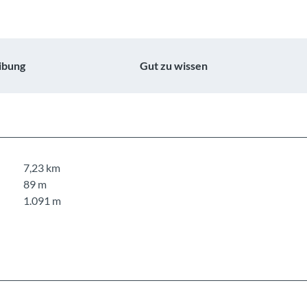
ibung
Gut zu wissen
7,23 km
89 m
1.091 m