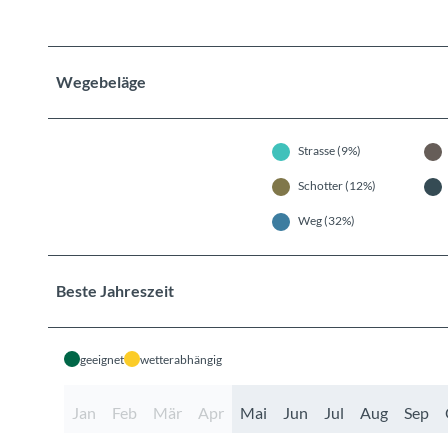
Wegebeläge
Strasse (9%)
Schotter (12%)
Weg (32%)
Beste Jahreszeit
geeignet
wetterabhängig
Jan
Feb
Mär
Apr
Mai
Jun
Jul
Aug
Sep