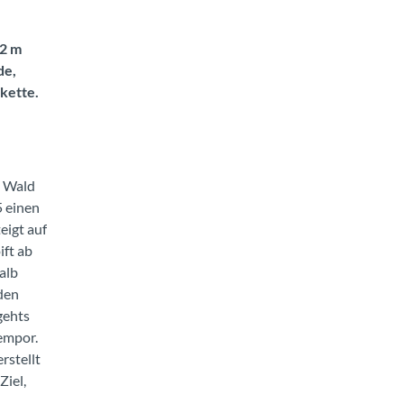
02 m
de,
kette.
n Wald
5 einen
eigt auf
ift ab
alb
den
gehts
 empor.
rstellt
Ziel,