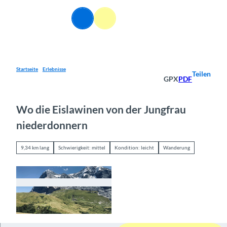
Z
u
DE
Webcams
Informationen
Suche
Menü
m
I
n
h
a
Startseite
Erlebnisse
Teilen
GPX
PDF
l
t
Wo die Eislawinen von der Jungfrau
niederdonnern
9,34 km lang
Schwierigkeit: mittel
Kondition: leicht
Wanderung
© Markus Schluep, Berner Wanderwege