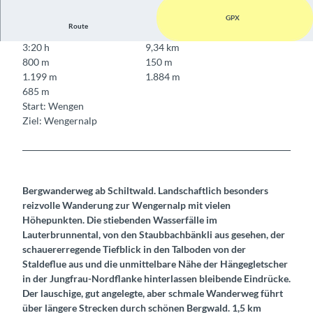
GPX
Route
3:20 h
9,34 km
800 m
150 m
1.199 m
1.884 m
685 m
Start: Wengen
Ziel: Wengernalp
Bergwanderweg ab Schiltwald. Landschaftlich besonders
reizvolle Wanderung zur Wengernalp mit vielen
Höhepunkten. Die stiebenden Wasserfälle im
Lauterbrunnental, von den Staubbachbänkli aus gesehen, der
schauererregende Tiefblick in den Talboden von der
Staldeflue aus und die unmittelbare Nähe der Hängegletscher
in der Jungfrau-Nordflanke hinterlassen bleibende Eindrücke.
Der lauschige, gut angelegte, aber schmale Wanderweg führt
über längere Strecken durch schönen Bergwald. 1,5 km