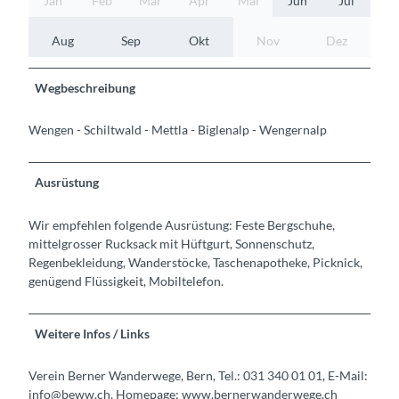
Jan
Feb
Mär
Apr
Mai
Jun
Jul
Aug
Sep
Okt
Nov
Dez
Wegbeschreibung
Wengen - Schiltwald - Mettla - Biglenalp - Wengernalp
Ausrüstung
Wir empfehlen folgende Ausrüstung: Feste Bergschuhe,
mittelgrosser Rucksack mit Hüftgurt, Sonnenschutz,
Regenbekleidung, Wanderstöcke, Taschenapotheke, Picknick,
genügend Flüssigkeit, Mobiltelefon.
Weitere Infos / Links
Verein Berner Wanderwege, Bern, Tel.: 031 340 01 01, E-Mail:
info@beww.ch, Homepage: www.bernerwanderwege.ch