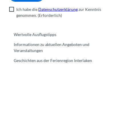
Ich habe die
Datenschutzerklärung
zur Kenntnis
genommen.
(Erforderlich)
Wertvolle Ausflugstipps
Informationen zu aktuellen Angeboten und
Veranstaltungen
Geschichten aus der Ferienregion Interlaken
F
Y
I
t
L
a
o
n
i
i
c
u
s
k
n
e
t
t
t
k
b
u
a
o
e
o
b
g
k
d
o
e
r
I