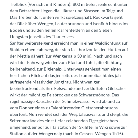
Tiefblick (Vorsicht mit Kindern)! 800 m tiefer, senkrecht unter
dem Betrachter, liegen die Häuser und Strassen im Talgrund.
Das Treiben dort unten wirkt spielzeughaft. Rückwärts geht
der Blick über Wengen, Lauterbrunnen und Isenfluh hinaus ins
Bödeli und zu den hellen Karrenfeldern an den Sieben
Hengsten jenseits des Thunersees.
Sanfter weitersteigend erreicht man in einer Waldlichtung auf
Stalden einen Fahrweg, der sich fast horizontal den Hütten auf
der Mettla nähert (zur Wengernalp 30 min). Nach und nach
wird der Fahrweg wieder zum Pfad und führt, die Richtung
beibehaltend, zur Biglenalp. Unterwegs geniesst man einen
herrlichen Blick auf das jenseits des Trümmelbachtales jäh
aufragende Massiv der Jungfrau. Nicht weniger
beeindruckend als ihre Felswände und zerklüfteten Gletscher
wirkt der mächtige Felsbrocken des Schwarzmönchs. Das
regelmässige Rauschen der Schmelzwasser wird ab und zu
vom Donner eines zu Tale stürzenden Gletscherabbruchs
übertönt. Nun wendet sich der Weg talauswärts und steigt, die
Seitenmoräne des einst tiefer reichenden Eigergletschers
umgehend, empor zur Talstation der Skilifte im Wixi sowie zur
Station auf der Wengernalp (nach In Gassen–Wengen 1h15).