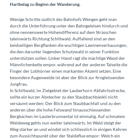
Hartbelag zu Beginn der Wanderung.
Wenige Schritte südlich des Bahnhofs Wengen geht man
durch die Unterführung unter den Bahngeleisen hindurch und
ohne nennenswerte Höhendifferenz auf dem Strässchen
taleinwärts Richtung Schiltwald. Auffallend sind an den
beidseitigen Bergflanken die wuchtigen Lawinenverbauungen,
die den darunter liegenden Schutzwald in seiner Funktion
unterstützen sollen. Linker Hand ragt die mächtige Wand der
Männlichenkette empor, während auf der anderen Talseite die
Finger der Lobhörner einen markanten Akzent setzen. Eine
besondere Augenweide ist aber der Blick zur firngleissenden
Jungfrau.
In Schiltwald, im Zielgebiet der Lauberhorn-Abfahrtsstrecke,
sollte ein kurzer Abstecher zu den Staubbachbänkli nicht
versäumt werden: Der Blick zum Staubbachfall und zu den
anderen über die hohe Felswand hinausschiessenden
Bergbächen im Lauterbrunnental ist einmalig. Auf schmalem
Weideweg gehts nun weiter taleinwärts. Im Wald steigt der
Weg stärker an und windet sich schliesslich in einigen Kehren
zum Aussichtspunkt über der Staldeflue empor: Welch ein